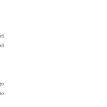
el
el
go
io