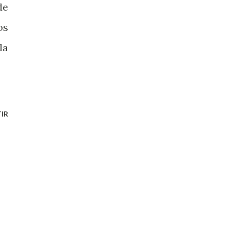
de
os
la
IR