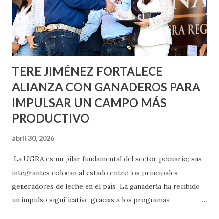
llevará este programa a Villas de Nuestra Señora de la
Asunción, Avenida Alameda y Decreto 27 de Septiembre, en
los edificios FOVISSSTE Ojo de Agua, en la comunidad
Norias de Paso Hondo y en los edificios de...
TERE JIMÉNEZ FORTALECE
ALIANZA CON GANADEROS PARA
IMPULSAR UN CAMPO MÁS
PRODUCTIVO
abril 30, 2026
La UGRA es un pilar fundamental del sector pecuario; sus
integrantes colocan al estado entre los principales
generadores de leche en el país La ganadería ha recibido
un impulso significativo gracias a los programas
implementados por la gobernadora Como una clara