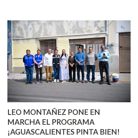
que se supone que deberías saber todo sobre el sexo
incluso antes de haberlo experimentado. Es como si la vida
esperara que estés lista para lo que sea cuando aún no
conoces ni la mitad de lo que deberías saber. Pero incluso
quienes ya han tenido relaciones sexuales no son expertos
o expertas en el tema. Siempre hay algo nuevo que
aprender y nuevas experiencias que conocer. Si eres una
chica y aún no has tenido relaciones sexuales, tal vez
pienses que el sexo será increíble y no puedas esperar para
experimentarlo, pero como cualquier persona con
experiencia te dirá, siempre es mejor cuando ambas partes
son suficientemen...
LEO MONTAÑEZ PONE EN
MARCHA EL PROGRAMA
¡AGUASCALIENTES PINTA BIEN!