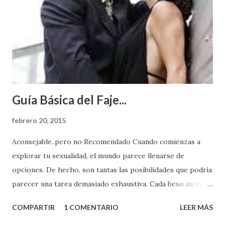
Guía Básica del Faje...
febrero 20, 2015
Aconsejable..pero no Recomendado Cuando comienzas a
explorar tu sexualidad, el mundo parece llenarse de
opciones. De hecho, son tantas las posibilidades que podría
parecer una tarea demasiado exhaustiva. Cada beso incita
algo nuevo y cada roce de tu piel contra la suya estimula
COMPARTIR
1 COMENTARIO
LEER MÁS
partes de ti que jamás hubieras imaginado. El problema es