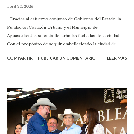
abril 30, 2026
Gracias al esfuerzo conjunto de Gobierno del Estado, la
Fundación Corazón Urbano y el Municipio de
Aguascalientes se embellecerán las fachadas de la ciudad
Con el propósito de seguir embelleciendo la ciudad de
Aguascalientes, la mañana de este jueves, el presidente
COMPARTIR
PUBLICAR UN COMENTARIO
LEER MÁS
municipal, Leo Montañez dio inicio al programa
¡Aguascalientes Pinta Bien!, a través del cual se pintarán
fachadas en diversos puntos de la capital, gracias a la suma
de esfuerzos entre Gobierno del Estado, la Fundación
Corazón Urbano y el Municipio capital. Leo Montañez
informó que en este programa se usarán cerca de 90 mil
metros cuadrados de pintura, para dar inicio en la calle
Nieto, entre Jesús F. Elizondo y la calle 22 de Octubre, con
lo que se aplicará pintura en 66 casas. Posteriormente se