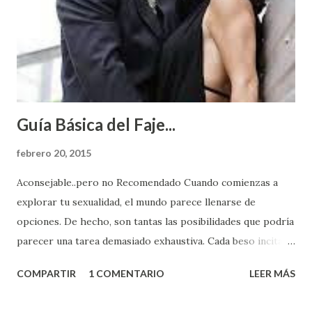
Guía Básica del Faje...
febrero 20, 2015
Aconsejable..pero no Recomendado Cuando comienzas a
explorar tu sexualidad, el mundo parece llenarse de
opciones. De hecho, son tantas las posibilidades que podría
parecer una tarea demasiado exhaustiva. Cada beso incita
algo nuevo y cada roce de tu piel contra la suya estimula
COMPARTIR
1 COMENTARIO
LEER MÁS
partes de ti que jamás hubieras imaginado. El problema es
que se supone que deberías saber todo sobre el sexo