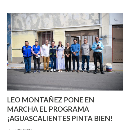
incluso antes de haberlo experimentado. Es como si la vida
esperara que estés lista para lo que sea cuando aún no
conoces ni la mitad de lo que deberías saber. Pero incluso
quienes ya han tenido relaciones sexuales no son expertos
o expertas en el tema. Siempre hay algo nuevo que
aprender y nuevas experiencias que conocer. Si eres una
chica y aún no has tenido relaciones sexuales, tal vez
pienses que el sexo será increíble y no puedas esperar para
experimentarlo, pero como cualquier persona con
experiencia te dirá, siempre es mejor cuando ambas partes
son suficientemen...
LEO MONTAÑEZ PONE EN
MARCHA EL PROGRAMA
¡AGUASCALIENTES PINTA BIEN!