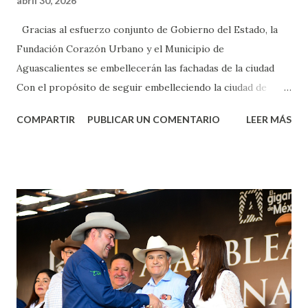
abril 30, 2026
Gracias al esfuerzo conjunto de Gobierno del Estado, la
Fundación Corazón Urbano y el Municipio de
Aguascalientes se embellecerán las fachadas de la ciudad
Con el propósito de seguir embelleciendo la ciudad de
Aguascalientes, la mañana de este jueves, el presidente
COMPARTIR
PUBLICAR UN COMENTARIO
LEER MÁS
municipal, Leo Montañez dio inicio al programa
¡Aguascalientes Pinta Bien!, a través del cual se pintarán
fachadas en diversos puntos de la capital, gracias a la suma
de esfuerzos entre Gobierno del Estado, la Fundación
Corazón Urbano y el Municipio capital. Leo Montañez
informó que en este programa se usarán cerca de 90 mil
metros cuadrados de pintura, para dar inicio en la calle
Nieto, entre Jesús F. Elizondo y la calle 22 de Octubre, con
lo que se aplicará pintura en 66 casas. Posteriormente se
llevará este programa a Villas de Nuestra Señora de la