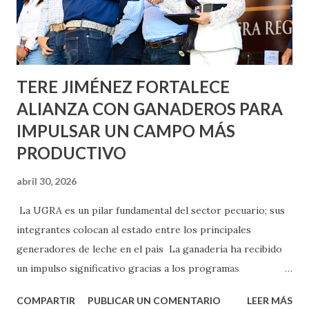
Asunción, Avenida Alameda y Decreto 27 de Septiembre, en
los edificios FOVISSSTE Ojo de Agua, en la comunidad
Norias de Paso Hondo y en los edificios de...
TERE JIMÉNEZ FORTALECE
ALIANZA CON GANADEROS PARA
IMPULSAR UN CAMPO MÁS
PRODUCTIVO
abril 30, 2026
La UGRA es un pilar fundamental del sector pecuario; sus
integrantes colocan al estado entre los principales
generadores de leche en el país La ganadería ha recibido
un impulso significativo gracias a los programas
implementados por la gobernadora Como una clara
COMPARTIR
PUBLICAR UN COMENTARIO
LEER MÁS
muestra de su respaldo firme y decidido al campo, la