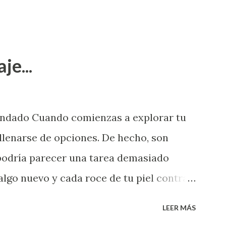
je...
endado Cuando comienzas a explorar tu
llenarse de opciones. De hecho, son
 podría parecer una tarea demasiado
algo nuevo y cada roce de tu piel contra
i que jamás hubieras imaginado. El
LEER MÁS
e deberías saber todo sobre el sexo