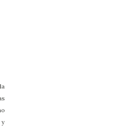
la
as
mo
 y