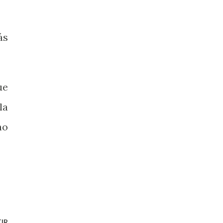
ás
ue
la
no
IR