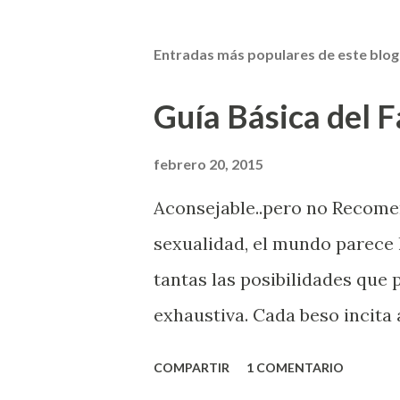
Entradas más populares de este blog
Guía Básica del Fa
febrero 20, 2015
Aconsejable..pero no Recom
sexualidad, el mundo parece 
tantas las posibilidades que
exhaustiva. Cada beso incita 
la suya estimula partes de t
COMPARTIR
1 COMENTARIO
problema es que se supone qu