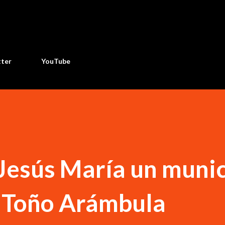
Ir al contenido principal
tter
YouTube
Jesús María un munic
: Toño Arámbula