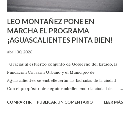
son suficientemen...
LEO MONTAÑEZ PONE EN
MARCHA EL PROGRAMA
¡AGUASCALIENTES PINTA BIEN!
abril 30, 2026
Gracias al esfuerzo conjunto de Gobierno del Estado, la
Fundación Corazón Urbano y el Municipio de
Aguascalientes se embellecerán las fachadas de la ciudad
Con el propósito de seguir embelleciendo la ciudad de
Aguascalientes, la mañana de este jueves, el presidente
COMPARTIR
PUBLICAR UN COMENTARIO
LEER MÁS
municipal, Leo Montañez dio inicio al programa
¡Aguascalientes Pinta Bien!, a través del cual se pintarán
fachadas en diversos puntos de la capital, gracias a la suma
de esfuerzos entre Gobierno del Estado, la Fundación