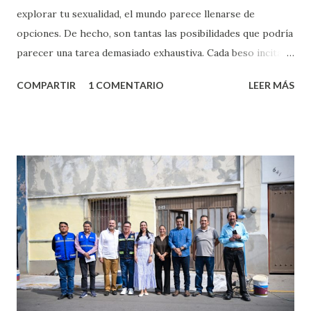
explorar tu sexualidad, el mundo parece llenarse de
opciones. De hecho, son tantas las posibilidades que podría
parecer una tarea demasiado exhaustiva. Cada beso incita
algo nuevo y cada roce de tu piel contra la suya estimula
COMPARTIR
1 COMENTARIO
LEER MÁS
partes de ti que jamás hubieras imaginado. El problema es
que se supone que deberías saber todo sobre el sexo
incluso antes de haberlo experimentado. Es como si la vida
esperara que estés lista para lo que sea cuando aún no
conoces ni la mitad de lo que deberías saber. Pero incluso
quienes ya han tenido relaciones sexuales no son expertos
o expertas en el tema. Siempre hay algo nuevo que
aprender y nuevas experiencias que conocer. Si eres una
chica y aún no has tenido relaciones sexuales, tal vez
pienses que el sexo será increíble y no puedas esperar para
experimentarlo, pero como cualquier persona con
experiencia te dirá, siempre es mejor cuando ambas partes