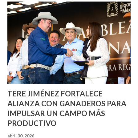
Corazón Urbano y el Municipio capital. Leo Montañez
informó que en este programa se usarán cerca de 90 mil
metros cuadrados de pintura, para dar inicio en la calle
Nieto, entre Jesús F. Elizondo y la calle 22 de Octubre, con
lo que se aplicará pintura en 66 casas. Posteriormente se
llevará este programa a Villas de Nuestra Señora de la
Asunción, Avenida Alameda y Decreto 27 de Septiembre, en
los edificios FOVISSSTE Ojo de Agua, en la comunidad
Norias de Paso Hondo y en los edificios de...
TERE JIMÉNEZ FORTALECE
ALIANZA CON GANADEROS PARA
IMPULSAR UN CAMPO MÁS
PRODUCTIVO
abril 30, 2026