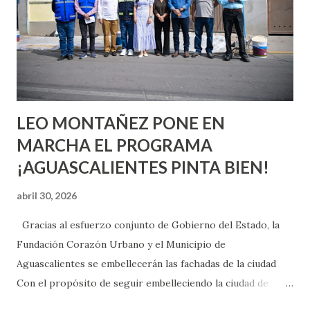
chica y aún no has tenido relaciones sexuales, tal vez
pienses que el sexo será increíble y no puedas esperar para
experimentarlo, pero como cualquier persona con
experiencia te dirá, siempre es mejor cuando ambas partes
son suficientemen...
LEO MONTAÑEZ PONE EN
MARCHA EL PROGRAMA
¡AGUASCALIENTES PINTA BIEN!
abril 30, 2026
Gracias al esfuerzo conjunto de Gobierno del Estado, la
Fundación Corazón Urbano y el Municipio de
Aguascalientes se embellecerán las fachadas de la ciudad
Con el propósito de seguir embelleciendo la ciudad de
Aguascalientes, la mañana de este jueves, el presidente