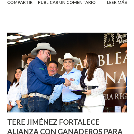
COMPARTIR
PUBLICAR UN COMENTARIO
LEER MÁS
municipal, Leo Montañez dio inicio al programa
¡Aguascalientes Pinta Bien!, a través del cual se pintarán
fachadas en diversos puntos de la capital, gracias a la suma
de esfuerzos entre Gobierno del Estado, la Fundación
Corazón Urbano y el Municipio capital. Leo Montañez
informó que en este programa se usarán cerca de 90 mil
metros cuadrados de pintura, para dar inicio en la calle
Nieto, entre Jesús F. Elizondo y la calle 22 de Octubre, con
lo que se aplicará pintura en 66 casas. Posteriormente se
llevará este programa a Villas de Nuestra Señora de la
Asunción, Avenida Alameda y Decreto 27 de Septiembre, en
los edificios FOVISSSTE Ojo de Agua, en la comunidad
Norias de Paso Hondo y en los edificios de...
TERE JIMÉNEZ FORTALECE
ALIANZA CON GANADEROS PARA