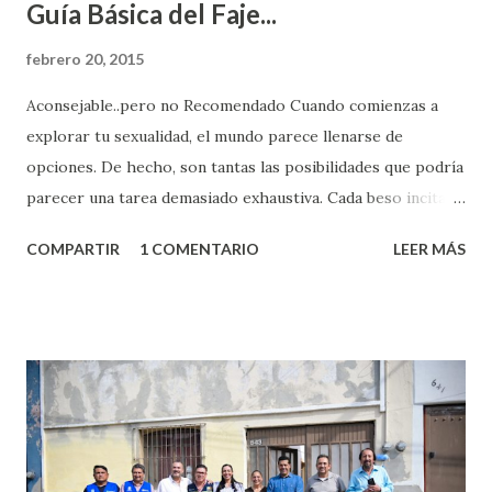
Guía Básica del Faje...
febrero 20, 2015
Aconsejable..pero no Recomendado Cuando comienzas a
explorar tu sexualidad, el mundo parece llenarse de
opciones. De hecho, son tantas las posibilidades que podría
parecer una tarea demasiado exhaustiva. Cada beso incita
algo nuevo y cada roce de tu piel contra la suya estimula
COMPARTIR
1 COMENTARIO
LEER MÁS
partes de ti que jamás hubieras imaginado. El problema es
que se supone que deberías saber todo sobre el sexo
incluso antes de haberlo experimentado. Es como si la vida
esperara que estés lista para lo que sea cuando aún no
conoces ni la mitad de lo que deberías saber. Pero incluso
quienes ya han tenido relaciones sexuales no son expertos
o expertas en el tema. Siempre hay algo nuevo que
aprender y nuevas experiencias que conocer. Si eres una