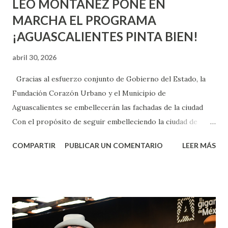
LEO MONTAÑEZ PONE EN
MARCHA EL PROGRAMA
¡AGUASCALIENTES PINTA BIEN!
abril 30, 2026
Gracias al esfuerzo conjunto de Gobierno del Estado, la
Fundación Corazón Urbano y el Municipio de
Aguascalientes se embellecerán las fachadas de la ciudad
Con el propósito de seguir embelleciendo la ciudad de
Aguascalientes, la mañana de este jueves, el presidente
COMPARTIR
PUBLICAR UN COMENTARIO
LEER MÁS
municipal, Leo Montañez dio inicio al programa
¡Aguascalientes Pinta Bien!, a través del cual se pintarán
fachadas en diversos puntos de la capital, gracias a la suma
de esfuerzos entre Gobierno del Estado, la Fundación
Corazón Urbano y el Municipio capital. Leo Montañez
informó que en este programa se usarán cerca de 90 mil