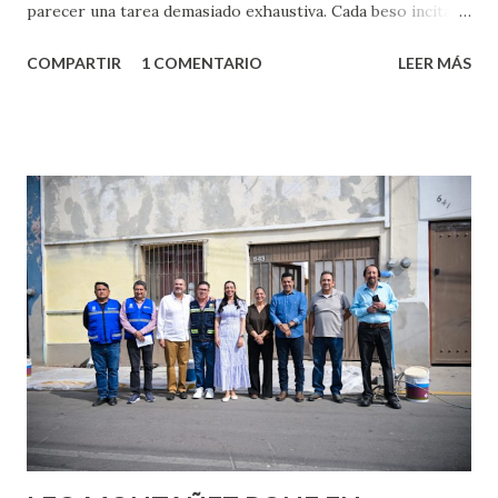
parecer una tarea demasiado exhaustiva. Cada beso incita
algo nuevo y cada roce de tu piel contra la suya estimula
COMPARTIR
1 COMENTARIO
LEER MÁS
partes de ti que jamás hubieras imaginado. El problema es
que se supone que deberías saber todo sobre el sexo
incluso antes de haberlo experimentado. Es como si la vida
esperara que estés lista para lo que sea cuando aún no
conoces ni la mitad de lo que deberías saber. Pero incluso
quienes ya han tenido relaciones sexuales no son expertos
o expertas en el tema. Siempre hay algo nuevo que
aprender y nuevas experiencias que conocer. Si eres una
chica y aún no has tenido relaciones sexuales, tal vez
pienses que el sexo será increíble y no puedas esperar para
experimentarlo, pero como cualquier persona con
experiencia te dirá, siempre es mejor cuando ambas partes
son suficientemen...