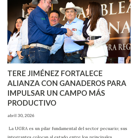
metros cuadrados de pintura, para dar inicio en la calle
Nieto, entre Jesús F. Elizondo y la calle 22 de Octubre, con
lo que se aplicará pintura en 66 casas. Posteriormente se
llevará este programa a Villas de Nuestra Señora de la
Asunción, Avenida Alameda y Decreto 27 de Septiembre, en
los edificios FOVISSSTE Ojo de Agua, en la comunidad
Norias de Paso Hondo y en los edificios de...
TERE JIMÉNEZ FORTALECE
ALIANZA CON GANADEROS PARA
IMPULSAR UN CAMPO MÁS
PRODUCTIVO
abril 30, 2026
La UGRA es un pilar fundamental del sector pecuario; sus
integrantes colocan al estado entre los principales