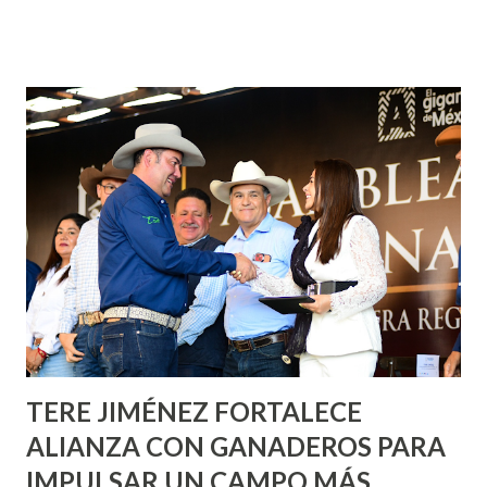
¡Aguascalientes Pinta Bien!, a través del cual se pintarán
fachadas en diversos puntos de la capital, gracias a la suma
de esfuerzos entre Gobierno del Estado, la Fundación
Corazón Urbano y el Municipio capital. Leo Montañez
informó que en este programa se usarán cerca de 90 mil
metros cuadrados de pintura, para dar inicio en la calle
Nieto, entre Jesús F. Elizondo y la calle 22 de Octubre, con
lo que se aplicará pintura en 66 casas. Posteriormente se
llevará este programa a Villas de Nuestra Señora de la
Asunción, Avenida Alameda y Decreto 27 de Septiembre, en
los edificios FOVISSSTE Ojo de Agua, en la comunidad
Norias de Paso Hondo y en los edificios de...
TERE JIMÉNEZ FORTALECE
ALIANZA CON GANADEROS PARA
IMPULSAR UN CAMPO MÁS