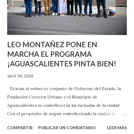
pienses que el sexo será increíble y no puedas esperar para
experimentarlo, pero como cualquier persona con
experiencia te dirá, siempre es mejor cuando ambas partes
son suficientemen...
LEO MONTAÑEZ PONE EN
MARCHA EL PROGRAMA
¡AGUASCALIENTES PINTA BIEN!
abril 30, 2026
Gracias al esfuerzo conjunto de Gobierno del Estado, la
Fundación Corazón Urbano y el Municipio de
Aguascalientes se embellecerán las fachadas de la ciudad
Con el propósito de seguir embelleciendo la ciudad de
Aguascalientes, la mañana de este jueves, el presidente
COMPARTIR
PUBLICAR UN COMENTARIO
LEER MÁS
municipal, Leo Montañez dio inicio al programa