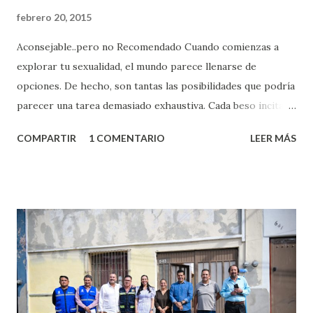
febrero 20, 2015
Aconsejable..pero no Recomendado Cuando comienzas a
explorar tu sexualidad, el mundo parece llenarse de
opciones. De hecho, son tantas las posibilidades que podría
parecer una tarea demasiado exhaustiva. Cada beso incita
algo nuevo y cada roce de tu piel contra la suya estimula
COMPARTIR
1 COMENTARIO
LEER MÁS
partes de ti que jamás hubieras imaginado. El problema es
que se supone que deberías saber todo sobre el sexo
incluso antes de haberlo experimentado. Es como si la vida
esperara que estés lista para lo que sea cuando aún no
conoces ni la mitad de lo que deberías saber. Pero incluso
quienes ya han tenido relaciones sexuales no son expertos
o expertas en el tema. Siempre hay algo nuevo que
aprender y nuevas experiencias que conocer. Si eres una
chica y aún no has tenido relaciones sexuales, tal vez