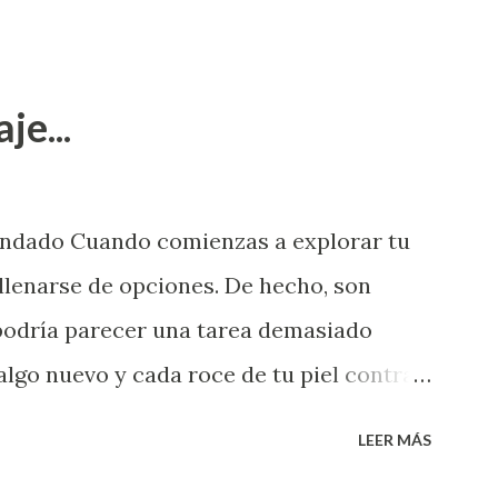
je...
endado Cuando comienzas a explorar tu
llenarse de opciones. De hecho, son
 podría parecer una tarea demasiado
algo nuevo y cada roce de tu piel contra
i que jamás hubieras imaginado. El
LEER MÁS
e deberías saber todo sobre el sexo