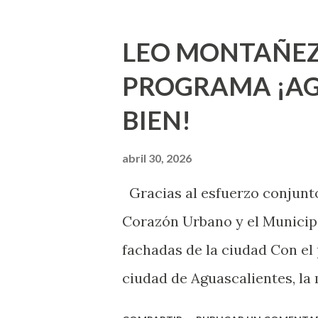
incluso antes de haberlo exp
que estés lista para lo que s
LEO MONTAÑEZ
lo que deberías saber. Pero 
PROGRAMA ¡AG
sexuales no son expertos o e
BIEN!
nuevo que aprender y nuevas
chica y aún no has tenido rel
abril 30, 2026
sexo será increíble y no pue
Gracias al esfuerzo conjunto
como cualquier persona con e
Corazón Urbano y el Municipi
cuando ambas partes son sufi
fachadas de la ciudad Con el
ciudad de Aguascalientes, la 
municipal, Leo Montañez dio