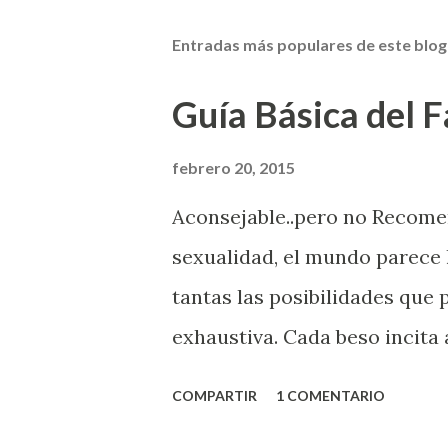
Entradas más populares de este blog
Guía Básica del Fa
febrero 20, 2015
Aconsejable..pero no Recom
sexualidad, el mundo parece 
tantas las posibilidades que
exhaustiva. Cada beso incita 
la suya estimula partes de t
COMPARTIR
1 COMENTARIO
problema es que se supone qu