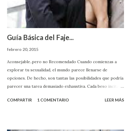
Guía Básica del Faje...
febrero 20, 2015
Aconsejable..pero no Recomendado Cuando comienzas a
explorar tu sexualidad, el mundo parece llenarse de
opciones. De hecho, son tantas las posibilidades que podría
parecer una tarea demasiado exhaustiva. Cada beso incita
algo nuevo y cada roce de tu piel contra la suya estimula
COMPARTIR
1 COMENTARIO
LEER MÁS
partes de ti que jamás hubieras imaginado. El problema es
que se supone que deberías saber todo sobre el sexo
incluso antes de haberlo experimentado. Es como si la vida
esperara que estés lista para lo que sea cuando aún no