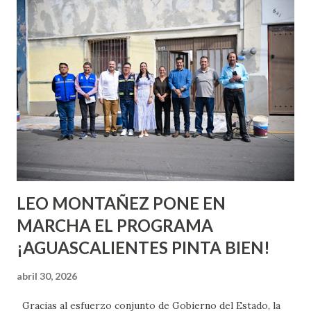
conoces ni la mitad de lo que deberías saber. Pero incluso
quienes ya han tenido relaciones sexuales no son expertos
o expertas en el tema. Siempre hay algo nuevo que
aprender y nuevas experiencias que conocer. Si eres una
chica y aún no has tenido relaciones sexuales, tal vez
pienses que el sexo será increíble y no puedas esperar para
experimentarlo, pero como cualquier persona con
experiencia te dirá, siempre es mejor cuando ambas partes
son suficientemen...
LEO MONTAÑEZ PONE EN
MARCHA EL PROGRAMA
¡AGUASCALIENTES PINTA BIEN!
abril 30, 2026
Gracias al esfuerzo conjunto de Gobierno del Estado, la