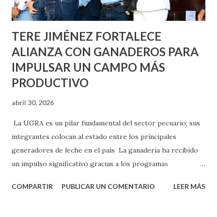
Norias de Paso Hondo y en los edificios de...
TERE JIMÉNEZ FORTALECE
ALIANZA CON GANADEROS PARA
IMPULSAR UN CAMPO MÁS
PRODUCTIVO
abril 30, 2026
La UGRA es un pilar fundamental del sector pecuario; sus
integrantes colocan al estado entre los principales
generadores de leche en el país La ganadería ha recibido
un impulso significativo gracias a los programas
implementados por la gobernadora Como una clara
COMPARTIR
PUBLICAR UN COMENTARIO
LEER MÁS
muestra de su respaldo firme y decidido al campo, la
gobernadora Tere Jiménez clausuró la Asamblea General