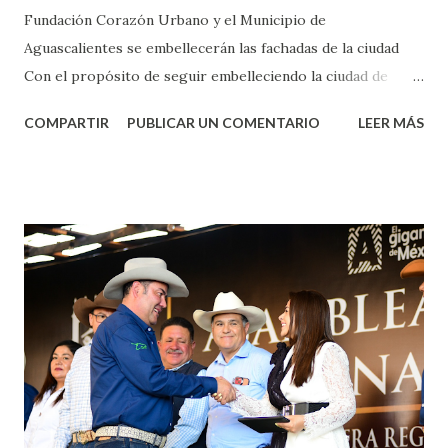
Fundación Corazón Urbano y el Municipio de
Aguascalientes se embellecerán las fachadas de la ciudad
Con el propósito de seguir embelleciendo la ciudad de
Aguascalientes, la mañana de este jueves, el presidente
COMPARTIR
PUBLICAR UN COMENTARIO
LEER MÁS
municipal, Leo Montañez dio inicio al programa
¡Aguascalientes Pinta Bien!, a través del cual se pintarán
fachadas en diversos puntos de la capital, gracias a la suma
de esfuerzos entre Gobierno del Estado, la Fundación
Corazón Urbano y el Municipio capital. Leo Montañez
informó que en este programa se usarán cerca de 90 mil
metros cuadrados de pintura, para dar inicio en la calle
Nieto, entre Jesús F. Elizondo y la calle 22 de Octubre, con
lo que se aplicará pintura en 66 casas. Posteriormente se
llevará este programa a Villas de Nuestra Señora de la
Asunción, Avenida Alameda y Decreto 27 de Septiembre, en
los edificios FOVISSSTE Ojo de Agua, en la comunidad