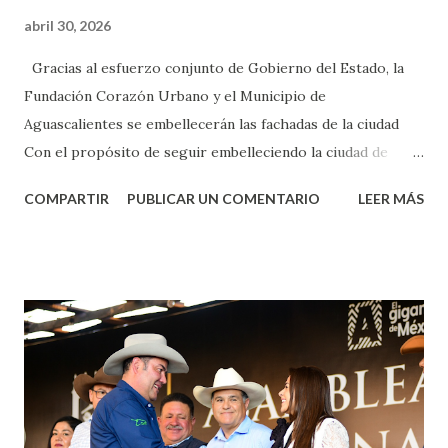
abril 30, 2026
Gracias al esfuerzo conjunto de Gobierno del Estado, la
Fundación Corazón Urbano y el Municipio de
Aguascalientes se embellecerán las fachadas de la ciudad
Con el propósito de seguir embelleciendo la ciudad de
Aguascalientes, la mañana de este jueves, el presidente
COMPARTIR
PUBLICAR UN COMENTARIO
LEER MÁS
municipal, Leo Montañez dio inicio al programa
¡Aguascalientes Pinta Bien!, a través del cual se pintarán
fachadas en diversos puntos de la capital, gracias a la suma
de esfuerzos entre Gobierno del Estado, la Fundación
Corazón Urbano y el Municipio capital. Leo Montañez
informó que en este programa se usarán cerca de 90 mil
metros cuadrados de pintura, para dar inicio en la calle
Nieto, entre Jesús F. Elizondo y la calle 22 de Octubre, con
lo que se aplicará pintura en 66 casas. Posteriormente se