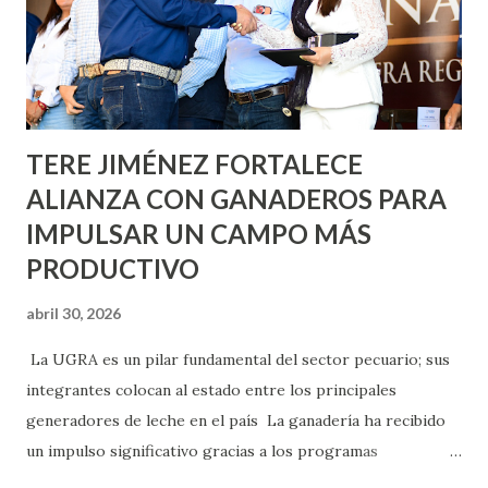
llevará este programa a Villas de Nuestra Señora de la
Asunción, Avenida Alameda y Decreto 27 de Septiembre, en
los edificios FOVISSSTE Ojo de Agua, en la comunidad
Norias de Paso Hondo y en los edificios de...
TERE JIMÉNEZ FORTALECE
ALIANZA CON GANADEROS PARA
IMPULSAR UN CAMPO MÁS
PRODUCTIVO
abril 30, 2026
La UGRA es un pilar fundamental del sector pecuario; sus
integrantes colocan al estado entre los principales
generadores de leche en el país La ganadería ha recibido
un impulso significativo gracias a los programas
implementados por la gobernadora Como una clara