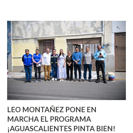
que se supone que deberías saber todo sobre el sexo
incluso antes de haberlo experimentado. Es como si la vida
esperara que estés lista para lo que sea cuando aún no
conoces ni la mitad de lo que deberías saber. Pero incluso
quienes ya han tenido relaciones sexuales no son expertos
o expertas en el tema. Siempre hay algo nuevo que
aprender y nuevas experiencias que conocer. Si eres una
chica y aún no has tenido relaciones sexuales, tal vez
pienses que el sexo será increíble y no puedas esperar para
experimentarlo, pero como cualquier persona con
experiencia te dirá, siempre es mejor cuando ambas partes
son suficientemen...
LEO MONTAÑEZ PONE EN
MARCHA EL PROGRAMA
¡AGUASCALIENTES PINTA BIEN!