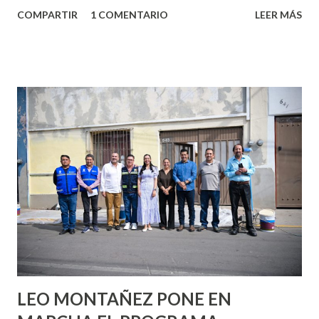
algo nuevo y cada roce de tu piel contra la suya estimula
COMPARTIR
1 COMENTARIO
LEER MÁS
partes de ti que jamás hubieras imaginado. El problema es
que se supone que deberías saber todo sobre el sexo
incluso antes de haberlo experimentado. Es como si la vida
esperara que estés lista para lo que sea cuando aún no
conoces ni la mitad de lo que deberías saber. Pero incluso
quienes ya han tenido relaciones sexuales no son expertos
o expertas en el tema. Siempre hay algo nuevo que
aprender y nuevas experiencias que conocer. Si eres una
chica y aún no has tenido relaciones sexuales, tal vez
pienses que el sexo será increíble y no puedas esperar para
experimentarlo, pero como cualquier persona con
experiencia te dirá, siempre es mejor cuando ambas partes
son suficientemen...
LEO MONTAÑEZ PONE EN