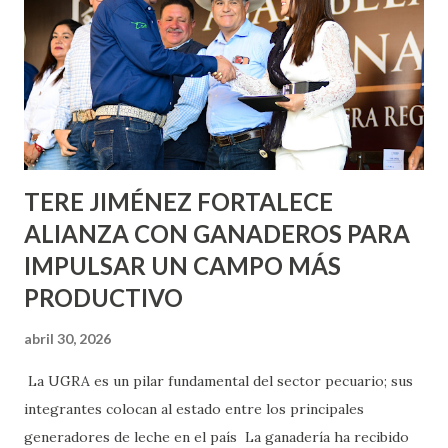
Nieto, entre Jesús F. Elizondo y la calle 22 de Octubre, con
lo que se aplicará pintura en 66 casas. Posteriormente se
llevará este programa a Villas de Nuestra Señora de la
Asunción, Avenida Alameda y Decreto 27 de Septiembre, en
los edificios FOVISSSTE Ojo de Agua, en la comunidad
Norias de Paso Hondo y en los edificios de...
TERE JIMÉNEZ FORTALECE
ALIANZA CON GANADEROS PARA
IMPULSAR UN CAMPO MÁS
PRODUCTIVO
abril 30, 2026
La UGRA es un pilar fundamental del sector pecuario; sus
integrantes colocan al estado entre los principales
generadores de leche en el país La ganadería ha recibido