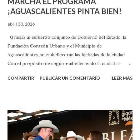
MARCHA EL PROGRAMA
¡AGUASCALIENTES PINTA BIEN!
abril 30, 2026
Gracias al esfuerzo conjunto de Gobierno del Estado, la
Fundación Corazón Urbano y el Municipio de
Aguascalientes se embellecerán las fachadas de la ciudad
Con el propósito de seguir embelleciendo la ciudad de
Aguascalientes, la mañana de este jueves, el presidente
COMPARTIR
PUBLICAR UN COMENTARIO
LEER MÁS
municipal, Leo Montañez dio inicio al programa
¡Aguascalientes Pinta Bien!, a través del cual se pintarán
fachadas en diversos puntos de la capital, gracias a la suma
de esfuerzos entre Gobierno del Estado, la Fundación
Corazón Urbano y el Municipio capital. Leo Montañez
informó que en este programa se usarán cerca de 90 mil
metros cuadrados de pintura, para dar inicio en la calle