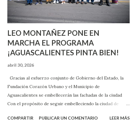
experiencia te dirá, siempre es mejor cuando ambas partes
son suficientemen...
LEO MONTAÑEZ PONE EN
MARCHA EL PROGRAMA
¡AGUASCALIENTES PINTA BIEN!
abril 30, 2026
Gracias al esfuerzo conjunto de Gobierno del Estado, la
Fundación Corazón Urbano y el Municipio de
Aguascalientes se embellecerán las fachadas de la ciudad
Con el propósito de seguir embelleciendo la ciudad de
Aguascalientes, la mañana de este jueves, el presidente
COMPARTIR
PUBLICAR UN COMENTARIO
LEER MÁS
municipal, Leo Montañez dio inicio al programa
¡Aguascalientes Pinta Bien!, a través del cual se pintarán