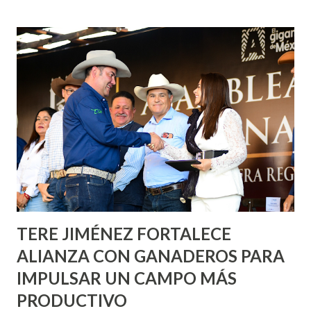
fachadas en diversos puntos de la capital, gracias a la suma
de esfuerzos entre Gobierno del Estado, la Fundación
Corazón Urbano y el Municipio capital. Leo Montañez
informó que en este programa se usarán cerca de 90 mil
metros cuadrados de pintura, para dar inicio en la calle
Nieto, entre Jesús F. Elizondo y la calle 22 de Octubre, con
lo que se aplicará pintura en 66 casas. Posteriormente se
llevará este programa a Villas de Nuestra Señora de la
Asunción, Avenida Alameda y Decreto 27 de Septiembre, en
los edificios FOVISSSTE Ojo de Agua, en la comunidad
Norias de Paso Hondo y en los edificios de...
TERE JIMÉNEZ FORTALECE
ALIANZA CON GANADEROS PARA
IMPULSAR UN CAMPO MÁS
PRODUCTIVO