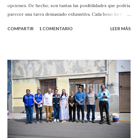
opciones. De hecho, son tantas las posibilidades que podría
parecer una tarea demasiado exhaustiva. Cada beso incita
algo nuevo y cada roce de tu piel contra la suya estimula
COMPARTIR
1 COMENTARIO
LEER MÁS
partes de ti que jamás hubieras imaginado. El problema es
que se supone que deberías saber todo sobre el sexo
incluso antes de haberlo experimentado. Es como si la vida
esperara que estés lista para lo que sea cuando aún no
conoces ni la mitad de lo que deberías saber. Pero incluso
quienes ya han tenido relaciones sexuales no son expertos
o expertas en el tema. Siempre hay algo nuevo que
aprender y nuevas experiencias que conocer. Si eres una
chica y aún no has tenido relaciones sexuales, tal vez
pienses que el sexo será increíble y no puedas esperar para
experimentarlo, pero como cualquier persona con
experiencia te dirá, siempre es mejor cuando ambas partes
son suficientemen...