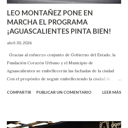
LEO MONTAÑEZ PONE EN
MARCHA EL PROGRAMA
¡AGUASCALIENTES PINTA BIEN!
abril 30, 2026
Gracias al esfuerzo conjunto de Gobierno del Estado, la
Fundación Corazón Urbano y el Municipio de
Aguascalientes se embellecerán las fachadas de la ciudad
Con el propósito de seguir embelleciendo la ciudad de
Aguascalientes, la mañana de este jueves, el presidente
COMPARTIR
PUBLICAR UN COMENTARIO
LEER MÁS
municipal, Leo Montañez dio inicio al programa
¡Aguascalientes Pinta Bien!, a través del cual se pintarán
fachadas en diversos puntos de la capital, gracias a la suma
de esfuerzos entre Gobierno del Estado, la Fundación
Corazón Urbano y el Municipio capital. Leo Montañez