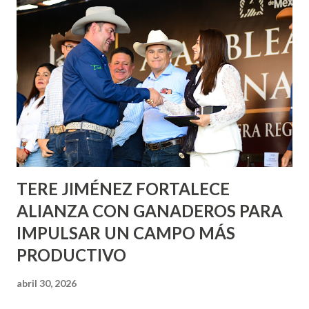
informó que en este programa se usarán cerca de 90 mil
metros cuadrados de pintura, para dar inicio en la calle
Nieto, entre Jesús F. Elizondo y la calle 22 de Octubre, con
lo que se aplicará pintura en 66 casas. Posteriormente se
llevará este programa a Villas de Nuestra Señora de la
Asunción, Avenida Alameda y Decreto 27 de Septiembre, en
los edificios FOVISSSTE Ojo de Agua, en la comunidad
Norias de Paso Hondo y en los edificios de...
TERE JIMÉNEZ FORTALECE
ALIANZA CON GANADEROS PARA
IMPULSAR UN CAMPO MÁS
PRODUCTIVO
abril 30, 2026