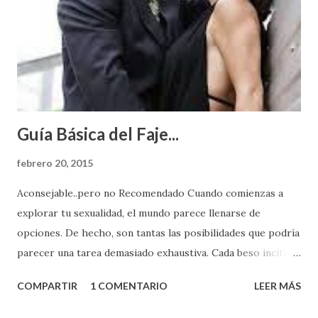
Guía Básica del Faje...
febrero 20, 2015
Aconsejable..pero no Recomendado Cuando comienzas a
explorar tu sexualidad, el mundo parece llenarse de
opciones. De hecho, son tantas las posibilidades que podría
parecer una tarea demasiado exhaustiva. Cada beso incita
algo nuevo y cada roce de tu piel contra la suya estimula
COMPARTIR
1 COMENTARIO
LEER MÁS
partes de ti que jamás hubieras imaginado. El problema es
que se supone que deberías saber todo sobre el sexo