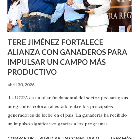
Asunción, Avenida Alameda y Decreto 27 de Septiembre, en
los edificios FOVISSSTE Ojo de Agua, en la comunidad
Norias de Paso Hondo y en los edificios de...
TERE JIMÉNEZ FORTALECE
ALIANZA CON GANADEROS PARA
IMPULSAR UN CAMPO MÁS
PRODUCTIVO
abril 30, 2026
La UGRA es un pilar fundamental del sector pecuario; sus
integrantes colocan al estado entre los principales
generadores de leche en el país La ganadería ha recibido
un impulso significativo gracias a los programas
implementados por la gobernadora Como una clara
COMPARTIR
PUBLICAR UN COMENTARIO
LEER MÁS