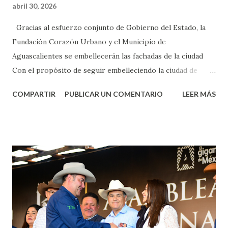
abril 30, 2026
Gracias al esfuerzo conjunto de Gobierno del Estado, la
Fundación Corazón Urbano y el Municipio de
Aguascalientes se embellecerán las fachadas de la ciudad
Con el propósito de seguir embelleciendo la ciudad de
Aguascalientes, la mañana de este jueves, el presidente
COMPARTIR
PUBLICAR UN COMENTARIO
LEER MÁS
municipal, Leo Montañez dio inicio al programa
¡Aguascalientes Pinta Bien!, a través del cual se pintarán
fachadas en diversos puntos de la capital, gracias a la suma
de esfuerzos entre Gobierno del Estado, la Fundación
Corazón Urbano y el Municipio capital. Leo Montañez
informó que en este programa se usarán cerca de 90 mil
metros cuadrados de pintura, para dar inicio en la calle
Nieto, entre Jesús F. Elizondo y la calle 22 de Octubre, con
lo que se aplicará pintura en 66 casas. Posteriormente se
llevará este programa a Villas de Nuestra Señora de la