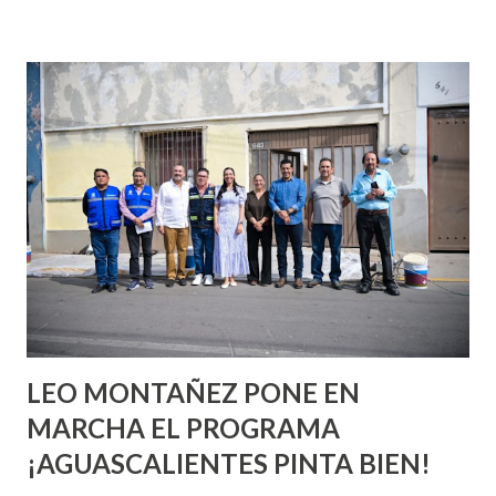
incluso antes de haberlo experimentado. Es como si la vida
esperara que estés lista para lo que sea cuando aún no
conoces ni la mitad de lo que deberías saber. Pero incluso
quienes ya han tenido relaciones sexuales no son expertos
o expertas en el tema. Siempre hay algo nuevo que
aprender y nuevas experiencias que conocer. Si eres una
chica y aún no has tenido relaciones sexuales, tal vez
pienses que el sexo será increíble y no puedas esperar para
experimentarlo, pero como cualquier persona con
experiencia te dirá, siempre es mejor cuando ambas partes
son suficientemen...
LEO MONTAÑEZ PONE EN
MARCHA EL PROGRAMA
¡AGUASCALIENTES PINTA BIEN!