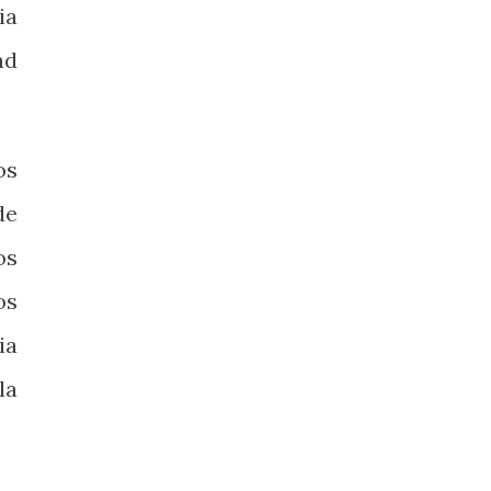
ia
ad
os
de
os
os
ia
la