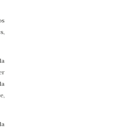
os
s,
la
er
la
e,
la