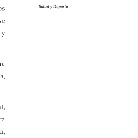
Salud y Deporte
os
se
 y
ma
a,
l,
ra
n,