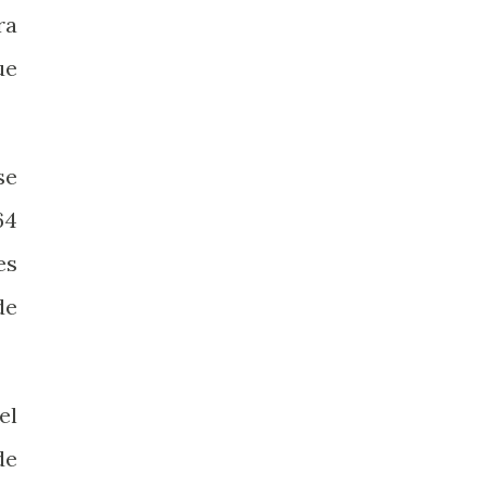
ra
ue
se
64
es
de
el
de