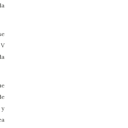
la
se
 V
da
ue
de
 y
ea