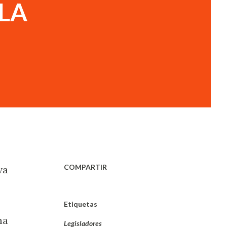
 LA
COMPARTIR
va
Etiquetas
na
Legisladores