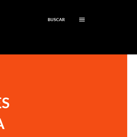
BUSCAR
ES
A