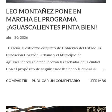
LEO MONTAÑEZ PONE EN
MARCHA EL PROGRAMA
¡AGUASCALIENTES PINTA BIEN!
abril 30, 2026
Gracias al esfuerzo conjunto de Gobierno del Estado, la
Fundación Corazón Urbano y el Municipio de
Aguascalientes se embellecerán las fachadas de la ciudad
Con el propósito de seguir embelleciendo la ciudad de
Aguascalientes, la mañana de este jueves, el presidente
COMPARTIR
PUBLICAR UN COMENTARIO
LEER MÁS
municipal, Leo Montañez dio inicio al programa
¡Aguascalientes Pinta Bien!, a través del cual se pintarán
fachadas en diversos puntos de la capital, gracias a la suma
de esfuerzos entre Gobierno del Estado, la Fundación
Corazón Urbano y el Municipio capital. Leo Montañez