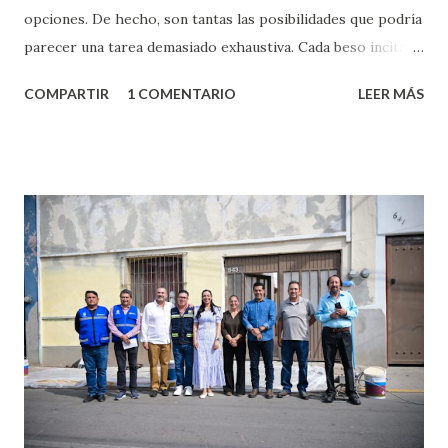
opciones. De hecho, son tantas las posibilidades que podría
parecer una tarea demasiado exhaustiva. Cada beso incita
algo nuevo y cada roce de tu piel contra la suya estimula
COMPARTIR
1 COMENTARIO
LEER MÁS
partes de ti que jamás hubieras imaginado. El problema es
que se supone que deberías saber todo sobre el sexo
incluso antes de haberlo experimentado. Es como si la vida
esperara que estés lista para lo que sea cuando aún no
conoces ni la mitad de lo que deberías saber. Pero incluso
quienes ya han tenido relaciones sexuales no son expertos
o expertas en el tema. Siempre hay algo nuevo que
aprender y nuevas experiencias que conocer. Si eres una
chica y aún no has tenido relaciones sexuales, tal vez
pienses que el sexo será increíble y no puedas esperar para
experimentarlo, pero como cualquier persona con
experiencia te dirá, siempre es mejor cuando ambas partes
son suficientemen...