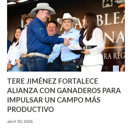
informó que en este programa se usarán cerca de 90 mil
metros cuadrados de pintura, para dar inicio en la calle
Nieto, entre Jesús F. Elizondo y la calle 22 de Octubre, con
lo que se aplicará pintura en 66 casas. Posteriormente se
llevará este programa a Villas de Nuestra Señora de la
Asunción, Avenida Alameda y Decreto 27 de Septiembre, en
los edificios FOVISSSTE Ojo de Agua, en la comunidad
Norias de Paso Hondo y en los edificios de...
TERE JIMÉNEZ FORTALECE
ALIANZA CON GANADEROS PARA
IMPULSAR UN CAMPO MÁS
PRODUCTIVO
abril 30, 2026