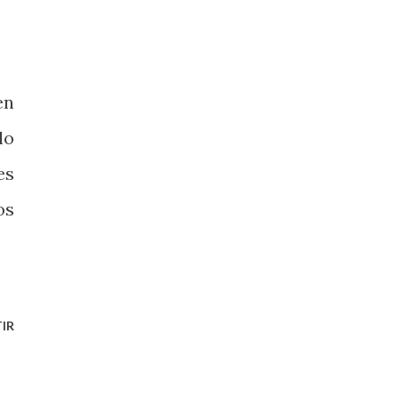
en
lo
es
os
IR