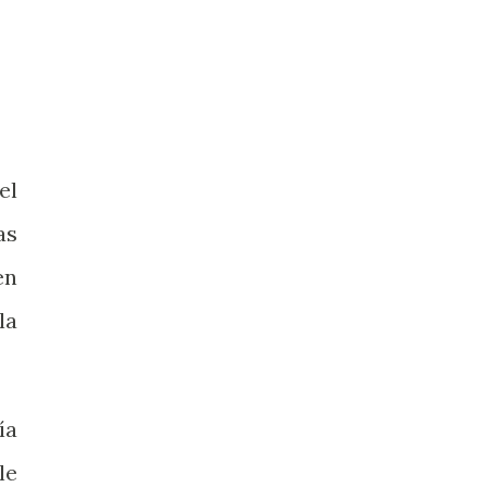
el
as
en
la
ía
le