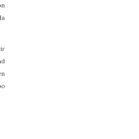
ón
la
ir
ad
en
po