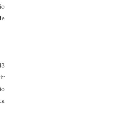
io
de
43
ir
io
ta