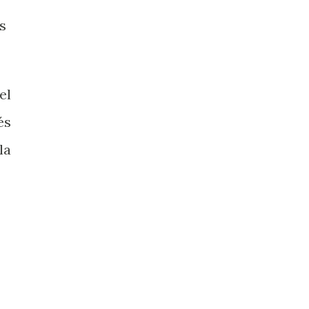
s
el
és
la