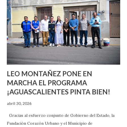
quienes ya han tenido relaciones sexuales no son expertos
o expertas en el tema. Siempre hay algo nuevo que
aprender y nuevas experiencias que conocer. Si eres una
chica y aún no has tenido relaciones sexuales, tal vez
pienses que el sexo será increíble y no puedas esperar para
experimentarlo, pero como cualquier persona con
experiencia te dirá, siempre es mejor cuando ambas partes
son suficientemen...
LEO MONTAÑEZ PONE EN
MARCHA EL PROGRAMA
¡AGUASCALIENTES PINTA BIEN!
abril 30, 2026
Gracias al esfuerzo conjunto de Gobierno del Estado, la
Fundación Corazón Urbano y el Municipio de