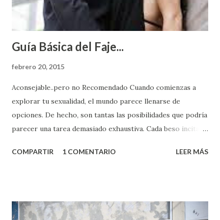
Guía Básica del Faje...
febrero 20, 2015
Aconsejable..pero no Recomendado Cuando comienzas a
explorar tu sexualidad, el mundo parece llenarse de
opciones. De hecho, son tantas las posibilidades que podría
parecer una tarea demasiado exhaustiva. Cada beso incita
algo nuevo y cada roce de tu piel contra la suya estimula
COMPARTIR
1 COMENTARIO
LEER MÁS
partes de ti que jamás hubieras imaginado. El problema es
que se supone que deberías saber todo sobre el sexo
incluso antes de haberlo experimentado. Es como si la vida
esperara que estés lista para lo que sea cuando aún no
conoces ni la mitad de lo que deberías saber. Pero incluso