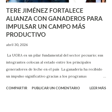
TERE JIMÉNEZ FORTALECE
ALIANZA CON GANADEROS PARA
IMPULSAR UN CAMPO MÁS
PRODUCTIVO
abril 30, 2026
La UGRA es un pilar fundamental del sector pecuario; sus
integrantes colocan al estado entre los principales
generadores de leche en el país La ganadería ha recibido
un impulso significativo gracias a los programas
implementados por la gobernadora Como una clara
COMPARTIR
PUBLICAR UN COMENTARIO
LEER MÁS
muestra de su respaldo firme y decidido al campo, la
gobernadora Tere Jiménez clausuró la Asamblea General
Ordinaria de la Unión Ganadera Regional de Aguascalientes
(UGRA), realizada en la Isla San Marcos, donde reafirmó su