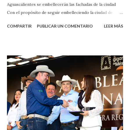
Aguascalientes se embellecerán las fachadas de la ciudad
Con el propósito de seguir embelleciendo la ciudad de
Aguascalientes, la mañana de este jueves, el presidente
COMPARTIR
PUBLICAR UN COMENTARIO
LEER MÁS
municipal, Leo Montañez dio inicio al programa
¡Aguascalientes Pinta Bien!, a través del cual se pintarán
fachadas en diversos puntos de la capital, gracias a la suma
de esfuerzos entre Gobierno del Estado, la Fundación
Corazón Urbano y el Municipio capital. Leo Montañez
informó que en este programa se usarán cerca de 90 mil
metros cuadrados de pintura, para dar inicio en la calle
Nieto, entre Jesús F. Elizondo y la calle 22 de Octubre, con
lo que se aplicará pintura en 66 casas. Posteriormente se
llevará este programa a Villas de Nuestra Señora de la
Asunción, Avenida Alameda y Decreto 27 de Septiembre, en
los edificios FOVISSSTE Ojo de Agua, en la comunidad
Norias de Paso Hondo y en los edificios de...