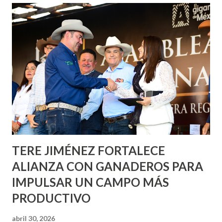
Corazón Urbano y el Municipio capital. Leo Montañez
informó que en este programa se usarán cerca de 90 mil
metros cuadrados de pintura, para dar inicio en la calle
Nieto, entre Jesús F. Elizondo y la calle 22 de Octubre, con
lo que se aplicará pintura en 66 casas. Posteriormente se
llevará este programa a Villas de Nuestra Señora de la
Asunción, Avenida Alameda y Decreto 27 de Septiembre, en
los edificios FOVISSSTE Ojo de Agua, en la comunidad
Norias de Paso Hondo y en los edificios de...
TERE JIMÉNEZ FORTALECE
ALIANZA CON GANADEROS PARA
IMPULSAR UN CAMPO MÁS
PRODUCTIVO
abril 30, 2026