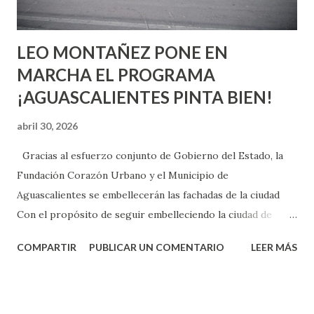
son suficientemen...
LEO MONTAÑEZ PONE EN
MARCHA EL PROGRAMA
¡AGUASCALIENTES PINTA BIEN!
abril 30, 2026
Gracias al esfuerzo conjunto de Gobierno del Estado, la
Fundación Corazón Urbano y el Municipio de
Aguascalientes se embellecerán las fachadas de la ciudad
Con el propósito de seguir embelleciendo la ciudad de
Aguascalientes, la mañana de este jueves, el presidente
COMPARTIR
PUBLICAR UN COMENTARIO
LEER MÁS
municipal, Leo Montañez dio inicio al programa
¡Aguascalientes Pinta Bien!, a través del cual se pintarán
fachadas en diversos puntos de la capital, gracias a la suma
de esfuerzos entre Gobierno del Estado, la Fundación