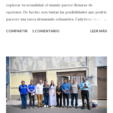
explorar tu sexualidad, el mundo parece llenarse de
opciones. De hecho, son tantas las posibilidades que podría
parecer una tarea demasiado exhaustiva. Cada beso incita
algo nuevo y cada roce de tu piel contra la suya estimula
COMPARTIR
1 COMENTARIO
LEER MÁS
partes de ti que jamás hubieras imaginado. El problema es
que se supone que deberías saber todo sobre el sexo
incluso antes de haberlo experimentado. Es como si la vida
esperara que estés lista para lo que sea cuando aún no
conoces ni la mitad de lo que deberías saber. Pero incluso
quienes ya han tenido relaciones sexuales no son expertos
o expertas en el tema. Siempre hay algo nuevo que
aprender y nuevas experiencias que conocer. Si eres una
chica y aún no has tenido relaciones sexuales, tal vez
pienses que el sexo será increíble y no puedas esperar para
experimentarlo, pero como cualquier persona con
experiencia te dirá, siempre es mejor cuando ambas partes