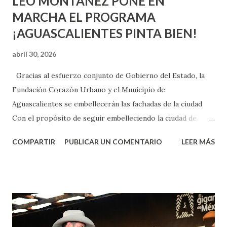
LEO MONTAÑEZ PONE EN
MARCHA EL PROGRAMA
¡AGUASCALIENTES PINTA BIEN!
abril 30, 2026
Gracias al esfuerzo conjunto de Gobierno del Estado, la
Fundación Corazón Urbano y el Municipio de
Aguascalientes se embellecerán las fachadas de la ciudad
Con el propósito de seguir embelleciendo la ciudad de
Aguascalientes, la mañana de este jueves, el presidente
COMPARTIR
PUBLICAR UN COMENTARIO
LEER MÁS
municipal, Leo Montañez dio inicio al programa
¡Aguascalientes Pinta Bien!, a través del cual se pintarán
fachadas en diversos puntos de la capital, gracias a la suma
de esfuerzos entre Gobierno del Estado, la Fundación
Corazón Urbano y el Municipio capital. Leo Montañez
informó que en este programa se usarán cerca de 90 mil