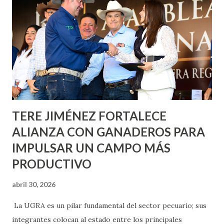
metros cuadrados de pintura, para dar inicio en la calle
Nieto, entre Jesús F. Elizondo y la calle 22 de Octubre, con
lo que se aplicará pintura en 66 casas. Posteriormente se
llevará este programa a Villas de Nuestra Señora de la
Asunción, Avenida Alameda y Decreto 27 de Septiembre, en
los edificios FOVISSSTE Ojo de Agua, en la comunidad
Norias de Paso Hondo y en los edificios de...
TERE JIMÉNEZ FORTALECE
ALIANZA CON GANADEROS PARA
IMPULSAR UN CAMPO MÁS
PRODUCTIVO
abril 30, 2026
La UGRA es un pilar fundamental del sector pecuario; sus
integrantes colocan al estado entre los principales