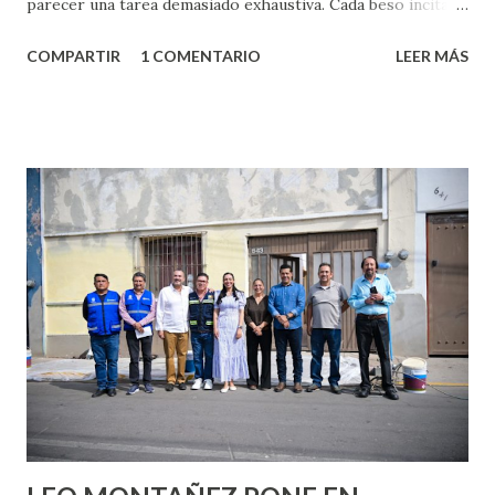
parecer una tarea demasiado exhaustiva. Cada beso incita
algo nuevo y cada roce de tu piel contra la suya estimula
COMPARTIR
1 COMENTARIO
LEER MÁS
partes de ti que jamás hubieras imaginado. El problema es
que se supone que deberías saber todo sobre el sexo
incluso antes de haberlo experimentado. Es como si la vida
esperara que estés lista para lo que sea cuando aún no
conoces ni la mitad de lo que deberías saber. Pero incluso
quienes ya han tenido relaciones sexuales no son expertos
o expertas en el tema. Siempre hay algo nuevo que
aprender y nuevas experiencias que conocer. Si eres una
chica y aún no has tenido relaciones sexuales, tal vez
pienses que el sexo será increíble y no puedas esperar para
experimentarlo, pero como cualquier persona con
experiencia te dirá, siempre es mejor cuando ambas partes
son suficientemen...