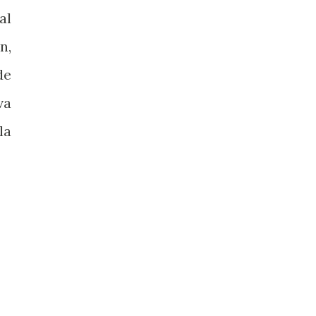
al
n,
de
va
la