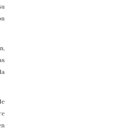
su
ón
n,
as
la
de
re
en