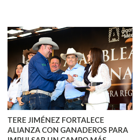
¡Aguascalientes Pinta Bien!, a través del cual se pintarán
fachadas en diversos puntos de la capital, gracias a la suma
de esfuerzos entre Gobierno del Estado, la Fundación
Corazón Urbano y el Municipio capital. Leo Montañez
informó que en este programa se usarán cerca de 90 mil
metros cuadrados de pintura, para dar inicio en la calle
Nieto, entre Jesús F. Elizondo y la calle 22 de Octubre, con
lo que se aplicará pintura en 66 casas. Posteriormente se
llevará este programa a Villas de Nuestra Señora de la
Asunción, Avenida Alameda y Decreto 27 de Septiembre, en
los edificios FOVISSSTE Ojo de Agua, en la comunidad
Norias de Paso Hondo y en los edificios de...
TERE JIMÉNEZ FORTALECE
ALIANZA CON GANADEROS PARA
IMPULSAR UN CAMPO MÁS