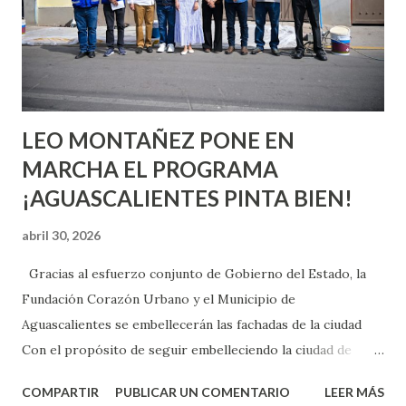
pienses que el sexo será increíble y no puedas esperar para
experimentarlo, pero como cualquier persona con
experiencia te dirá, siempre es mejor cuando ambas partes
son suficientemen...
LEO MONTAÑEZ PONE EN
MARCHA EL PROGRAMA
¡AGUASCALIENTES PINTA BIEN!
abril 30, 2026
Gracias al esfuerzo conjunto de Gobierno del Estado, la
Fundación Corazón Urbano y el Municipio de
Aguascalientes se embellecerán las fachadas de la ciudad
Con el propósito de seguir embelleciendo la ciudad de
Aguascalientes, la mañana de este jueves, el presidente
COMPARTIR
PUBLICAR UN COMENTARIO
LEER MÁS
municipal, Leo Montañez dio inicio al programa