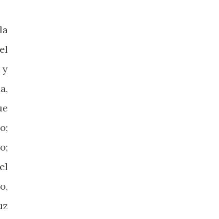
la
el
 y
a,
ue
o;
o;
el
o,
uz