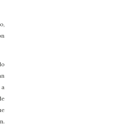
o,
on
do
án
 a
de
ue
n.