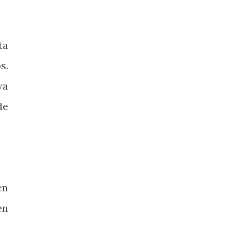
ta
s.
ya
de
en
en