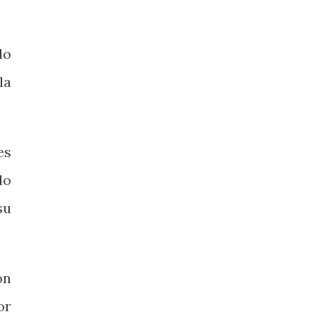
do
la
es
do
su
ón
or