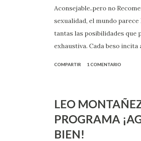
Aconsejable..pero no Recom
sexualidad, el mundo parece 
tantas las posibilidades que
exhaustiva. Cada beso incita 
la suya estimula partes de t
COMPARTIR
1 COMENTARIO
problema es que se supone qu
incluso antes de haberlo exp
que estés lista para lo que s
LEO MONTAÑEZ
lo que deberías saber. Pero 
PROGRAMA ¡AG
sexuales no son expertos o e
BIEN!
nuevo que aprender y nuevas