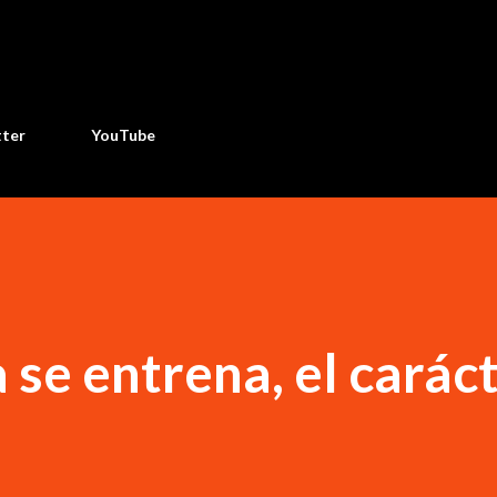
Ir al contenido principal
tter
YouTube
a se entrena, el carác