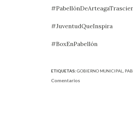
#PabellónDeArteagaTrascie
#JuventudQueInspira
#BoxEnPabellón
ETIQUETAS:
GOBIERNO MUNICIPAL
PAB
Comentarios