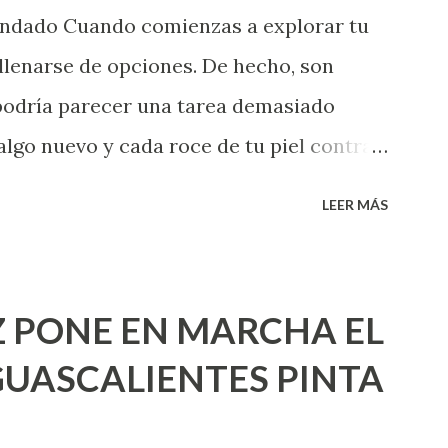
endado Cuando comienzas a explorar tu
llenarse de opciones. De hecho, son
 podría parecer una tarea demasiado
algo nuevo y cada roce de tu piel contra
i que jamás hubieras imaginado. El
LEER MÁS
e deberías saber todo sobre el sexo
erimentado. Es como si la vida esperara
ea cuando aún no conoces ni la mitad de
 PONE EN MARCHA EL
incluso quienes ya han tenido relaciones
UASCALIENTES PINTA
xpertas en el tema. Siempre hay algo
 experiencias que conocer. Si eres una