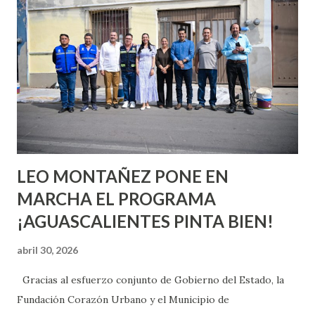
quienes ya han tenido relaciones sexuales no son expertos
o expertas en el tema. Siempre hay algo nuevo que
aprender y nuevas experiencias que conocer. Si eres una
chica y aún no has tenido relaciones sexuales, tal vez
pienses que el sexo será increíble y no puedas esperar para
experimentarlo, pero como cualquier persona con
experiencia te dirá, siempre es mejor cuando ambas partes
son suficientemen...
LEO MONTAÑEZ PONE EN
MARCHA EL PROGRAMA
¡AGUASCALIENTES PINTA BIEN!
abril 30, 2026
Gracias al esfuerzo conjunto de Gobierno del Estado, la
Fundación Corazón Urbano y el Municipio de