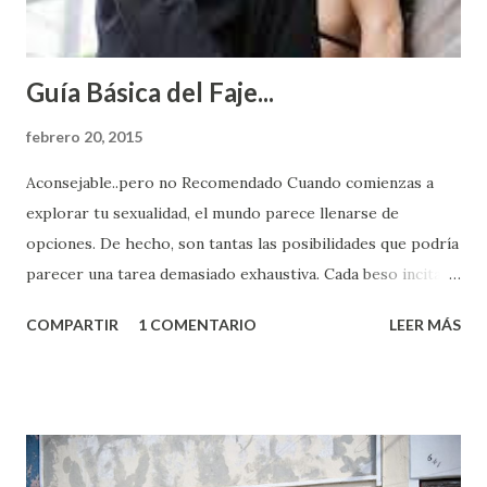
Guía Básica del Faje...
febrero 20, 2015
Aconsejable..pero no Recomendado Cuando comienzas a
explorar tu sexualidad, el mundo parece llenarse de
opciones. De hecho, son tantas las posibilidades que podría
parecer una tarea demasiado exhaustiva. Cada beso incita
algo nuevo y cada roce de tu piel contra la suya estimula
COMPARTIR
1 COMENTARIO
LEER MÁS
partes de ti que jamás hubieras imaginado. El problema es
que se supone que deberías saber todo sobre el sexo
incluso antes de haberlo experimentado. Es como si la vida
esperara que estés lista para lo que sea cuando aún no
conoces ni la mitad de lo que deberías saber. Pero incluso