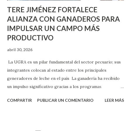
TERE JIMÉNEZ FORTALECE
ALIANZA CON GANADEROS PARA
IMPULSAR UN CAMPO MÁS
PRODUCTIVO
abril 30, 2026
La UGRA es un pilar fundamental del sector pecuario; sus
integrantes colocan al estado entre los principales
generadores de leche en el país La ganadería ha recibido
un impulso significativo gracias a los programas
implementados por la gobernadora Como una clara
COMPARTIR
PUBLICAR UN COMENTARIO
LEER MÁS
muestra de su respaldo firme y decidido al campo, la
gobernadora Tere Jiménez clausuró la Asamblea General
Ordinaria de la Unión Ganadera Regional de Aguascalientes
(UGRA), realizada en la Isla San Marcos, donde reafirmó su