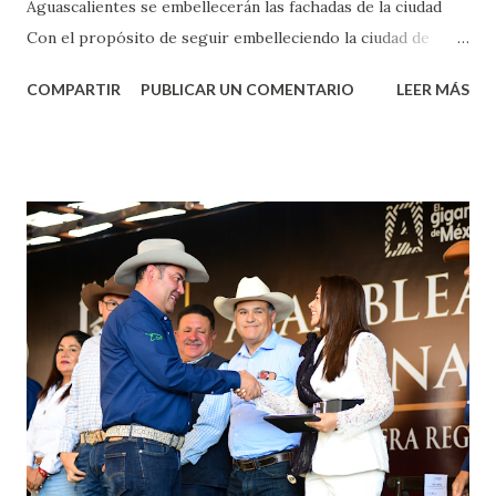
Aguascalientes se embellecerán las fachadas de la ciudad
Con el propósito de seguir embelleciendo la ciudad de
Aguascalientes, la mañana de este jueves, el presidente
COMPARTIR
PUBLICAR UN COMENTARIO
LEER MÁS
municipal, Leo Montañez dio inicio al programa
¡Aguascalientes Pinta Bien!, a través del cual se pintarán
fachadas en diversos puntos de la capital, gracias a la suma
de esfuerzos entre Gobierno del Estado, la Fundación
Corazón Urbano y el Municipio capital. Leo Montañez
informó que en este programa se usarán cerca de 90 mil
metros cuadrados de pintura, para dar inicio en la calle
Nieto, entre Jesús F. Elizondo y la calle 22 de Octubre, con
lo que se aplicará pintura en 66 casas. Posteriormente se
llevará este programa a Villas de Nuestra Señora de la
Asunción, Avenida Alameda y Decreto 27 de Septiembre, en
los edificios FOVISSSTE Ojo de Agua, en la comunidad
Norias de Paso Hondo y en los edificios de...