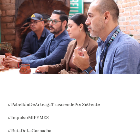
#PabellónDeArteagaTrasciendePorSuGente
#ImpulsoMIPYMES
#RutaDeLaGarnacha