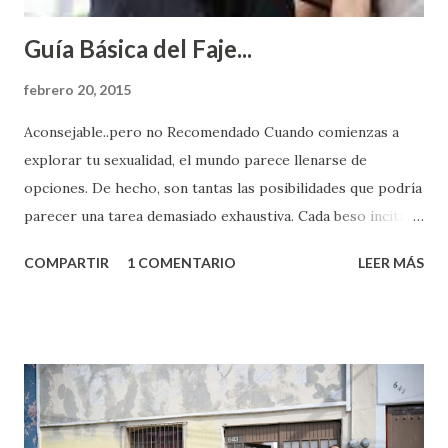
Guía Básica del Faje...
febrero 20, 2015
Aconsejable..pero no Recomendado Cuando comienzas a
explorar tu sexualidad, el mundo parece llenarse de
opciones. De hecho, son tantas las posibilidades que podría
parecer una tarea demasiado exhaustiva. Cada beso incita
algo nuevo y cada roce de tu piel contra la suya estimula
COMPARTIR
1 COMENTARIO
LEER MÁS
partes de ti que jamás hubieras imaginado. El problema es
que se supone que deberías saber todo sobre el sexo
incluso antes de haberlo experimentado. Es como si la vida
esperara que estés lista para lo que sea cuando aún no
conoces ni la mitad de lo que deberías saber. Pero incluso
quienes ya han tenido relaciones sexuales no son expertos
o expertas en el tema. Siempre hay algo nuevo que