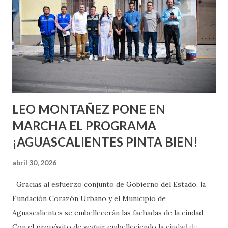
aprender y nuevas experiencias que conocer. Si eres una
chica y aún no has tenido relaciones sexuales, tal vez
pienses que el sexo será increíble y no puedas esperar para
experimentarlo, pero como cualquier persona con
experiencia te dirá, siempre es mejor cuando ambas partes
son suficientemen...
LEO MONTAÑEZ PONE EN
MARCHA EL PROGRAMA
¡AGUASCALIENTES PINTA BIEN!
abril 30, 2026
Gracias al esfuerzo conjunto de Gobierno del Estado, la
Fundación Corazón Urbano y el Municipio de
Aguascalientes se embellecerán las fachadas de la ciudad
Con el propósito de seguir embelleciendo la ciudad de