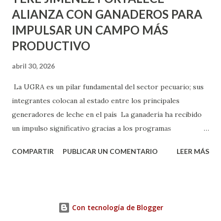
ALIANZA CON GANADEROS PARA
IMPULSAR UN CAMPO MÁS
PRODUCTIVO
abril 30, 2026
La UGRA es un pilar fundamental del sector pecuario; sus
integrantes colocan al estado entre los principales
generadores de leche en el país La ganadería ha recibido
un impulso significativo gracias a los programas
implementados por la gobernadora Como una clara
COMPARTIR
PUBLICAR UN COMENTARIO
LEER MÁS
muestra de su respaldo firme y decidido al campo, la
gobernadora Tere Jiménez clausuró la Asamblea General
Ordinaria de la Unión Ganadera Regional de Aguascalientes
(UGRA), realizada en la Isla San Marcos, donde reafirmó su
Con tecnología de Blogger
compromiso de trabajar de la mano con los productores