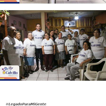
#𝙇𝙚𝙜𝙖𝙙𝙤𝙋𝙖𝙧𝙖𝙈𝙞𝙂𝙚𝙣𝙩𝙚