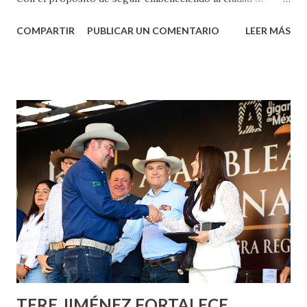
Aguascalientes, la mañana de este jueves, el presidente
COMPARTIR
PUBLICAR UN COMENTARIO
LEER MÁS
municipal, Leo Montañez dio inicio al programa
¡Aguascalientes Pinta Bien!, a través del cual se pintarán
fachadas en diversos puntos de la capital, gracias a la suma
de esfuerzos entre Gobierno del Estado, la Fundación
Corazón Urbano y el Municipio capital. Leo Montañez
informó que en este programa se usarán cerca de 90 mil
metros cuadrados de pintura, para dar inicio en la calle
Nieto, entre Jesús F. Elizondo y la calle 22 de Octubre, con
lo que se aplicará pintura en 66 casas. Posteriormente se
llevará este programa a Villas de Nuestra Señora de la
Asunción, Avenida Alameda y Decreto 27 de Septiembre, en
los edificios FOVISSSTE Ojo de Agua, en la comunidad
Norias de Paso Hondo y en los edificios de...
TERE JIMÉNEZ FORTALECE