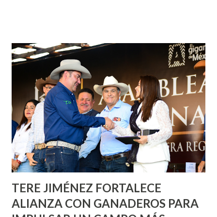
¡Aguascalientes Pinta Bien!, a través del cual se pintarán
fachadas en diversos puntos de la capital, gracias a la suma
de esfuerzos entre Gobierno del Estado, la Fundación
Corazón Urbano y el Municipio capital. Leo Montañez
informó que en este programa se usarán cerca de 90 mil
metros cuadrados de pintura, para dar inicio en la calle
Nieto, entre Jesús F. Elizondo y la calle 22 de Octubre, con
lo que se aplicará pintura en 66 casas. Posteriormente se
llevará este programa a Villas de Nuestra Señora de la
Asunción, Avenida Alameda y Decreto 27 de Septiembre, en
los edificios FOVISSSTE Ojo de Agua, en la comunidad
Norias de Paso Hondo y en los edificios de...
TERE JIMÉNEZ FORTALECE
ALIANZA CON GANADEROS PARA