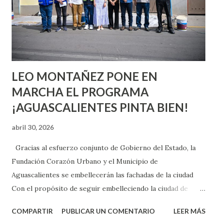
pienses que el sexo será increíble y no puedas esperar para
experimentarlo, pero como cualquier persona con
experiencia te dirá, siempre es mejor cuando ambas partes
son suficientemen...
LEO MONTAÑEZ PONE EN
MARCHA EL PROGRAMA
¡AGUASCALIENTES PINTA BIEN!
abril 30, 2026
Gracias al esfuerzo conjunto de Gobierno del Estado, la
Fundación Corazón Urbano y el Municipio de
Aguascalientes se embellecerán las fachadas de la ciudad
Con el propósito de seguir embelleciendo la ciudad de
Aguascalientes, la mañana de este jueves, el presidente
COMPARTIR
PUBLICAR UN COMENTARIO
LEER MÁS
municipal, Leo Montañez dio inicio al programa