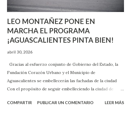
son suficientemen...
LEO MONTAÑEZ PONE EN
MARCHA EL PROGRAMA
¡AGUASCALIENTES PINTA BIEN!
abril 30, 2026
Gracias al esfuerzo conjunto de Gobierno del Estado, la
Fundación Corazón Urbano y el Municipio de
Aguascalientes se embellecerán las fachadas de la ciudad
Con el propósito de seguir embelleciendo la ciudad de
Aguascalientes, la mañana de este jueves, el presidente
COMPARTIR
PUBLICAR UN COMENTARIO
LEER MÁS
municipal, Leo Montañez dio inicio al programa
¡Aguascalientes Pinta Bien!, a través del cual se pintarán
fachadas en diversos puntos de la capital, gracias a la suma
de esfuerzos entre Gobierno del Estado, la Fundación