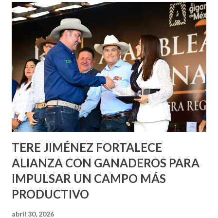
Corazón Urbano y el Municipio capital. Leo Montañez
informó que en este programa se usarán cerca de 90 mil
metros cuadrados de pintura, para dar inicio en la calle
Nieto, entre Jesús F. Elizondo y la calle 22 de Octubre, con
lo que se aplicará pintura en 66 casas. Posteriormente se
llevará este programa a Villas de Nuestra Señora de la
Asunción, Avenida Alameda y Decreto 27 de Septiembre, en
los edificios FOVISSSTE Ojo de Agua, en la comunidad
Norias de Paso Hondo y en los edificios de...
TERE JIMÉNEZ FORTALECE
ALIANZA CON GANADEROS PARA
IMPULSAR UN CAMPO MÁS
PRODUCTIVO
abril 30, 2026