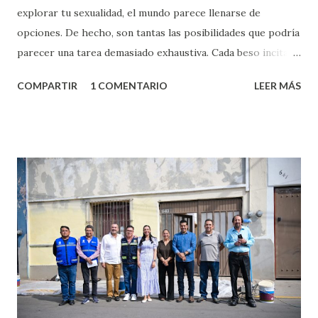
explorar tu sexualidad, el mundo parece llenarse de
opciones. De hecho, son tantas las posibilidades que podría
parecer una tarea demasiado exhaustiva. Cada beso incita
algo nuevo y cada roce de tu piel contra la suya estimula
COMPARTIR
1 COMENTARIO
LEER MÁS
partes de ti que jamás hubieras imaginado. El problema es
que se supone que deberías saber todo sobre el sexo
incluso antes de haberlo experimentado. Es como si la vida
esperara que estés lista para lo que sea cuando aún no
conoces ni la mitad de lo que deberías saber. Pero incluso
quienes ya han tenido relaciones sexuales no son expertos
o expertas en el tema. Siempre hay algo nuevo que
aprender y nuevas experiencias que conocer. Si eres una
chica y aún no has tenido relaciones sexuales, tal vez
pienses que el sexo será increíble y no puedas esperar para
experimentarlo, pero como cualquier persona con
experiencia te dirá, siempre es mejor cuando ambas partes