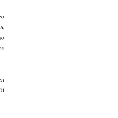
o
a,
no
te
en
01