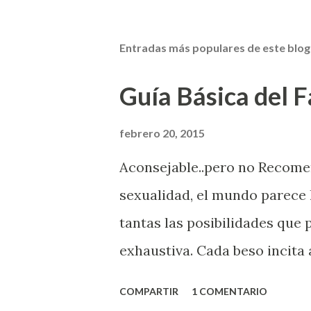
Entradas más populares de este blog
Guía Básica del Fa
febrero 20, 2015
Aconsejable..pero no Recom
sexualidad, el mundo parece 
tantas las posibilidades que
exhaustiva. Cada beso incita 
la suya estimula partes de t
COMPARTIR
1 COMENTARIO
problema es que se supone qu