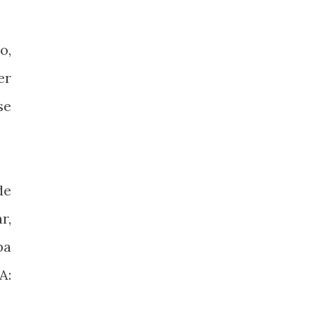
o,
er
se
de
r,
ba
A: