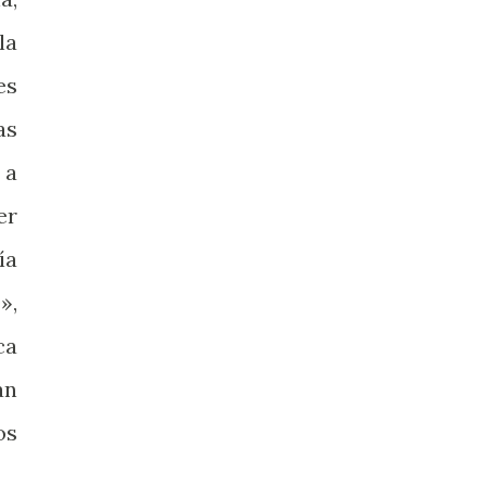
la
es
as
 a
er
ía
»,
ca
an
os