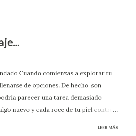
je...
endado Cuando comienzas a explorar tu
llenarse de opciones. De hecho, son
 podría parecer una tarea demasiado
algo nuevo y cada roce de tu piel contra
i que jamás hubieras imaginado. El
LEER MÁS
e deberías saber todo sobre el sexo