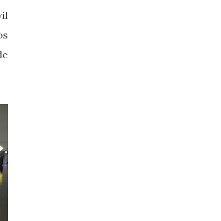
il
os
de