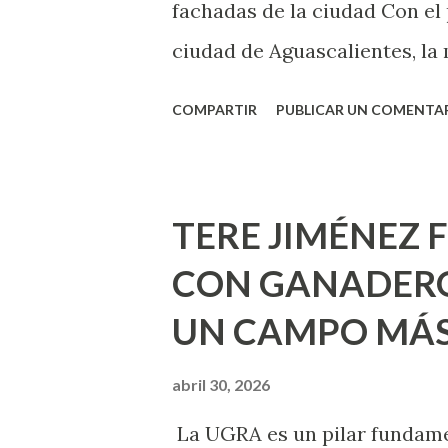
fachadas de la ciudad Con el
ciudad de Aguascalientes, la 
municipal, Leo Montañez dio
COMPARTIR
PUBLICAR UN COMENTA
Pinta Bien!, a través del cua
de la capital, gracias a la s
Estado, la Fundación Corazón
TERE JIMÉNEZ 
Montañez informó que en est
CON GANADERO
metros cuadrados de pintura, 
UN CAMPO MÁS
Jesús F. Elizondo y la calle 2
pintura en 66 casas. Posterio
abril 30, 2026
de Nuestra Señora de la Asu
La UGRA es un pilar fundamen