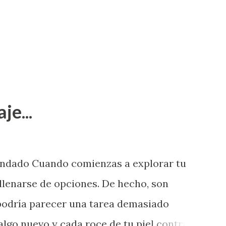
je...
endado Cuando comienzas a explorar tu
llenarse de opciones. De hecho, son
 podría parecer una tarea demasiado
algo nuevo y cada roce de tu piel contra