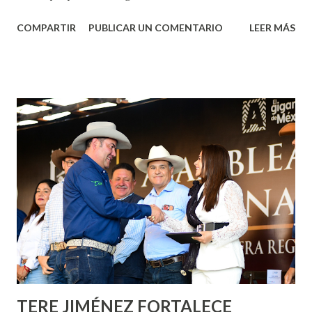
Aguascalientes, la mañana de este jueves, el presidente
COMPARTIR
PUBLICAR UN COMENTARIO
LEER MÁS
municipal, Leo Montañez dio inicio al programa
¡Aguascalientes Pinta Bien!, a través del cual se pintarán
fachadas en diversos puntos de la capital, gracias a la suma
de esfuerzos entre Gobierno del Estado, la Fundación
Corazón Urbano y el Municipio capital. Leo Montañez
informó que en este programa se usarán cerca de 90 mil
metros cuadrados de pintura, para dar inicio en la calle
Nieto, entre Jesús F. Elizondo y la calle 22 de Octubre, con
lo que se aplicará pintura en 66 casas. Posteriormente se
llevará este programa a Villas de Nuestra Señora de la
Asunción, Avenida Alameda y Decreto 27 de Septiembre, en
los edificios FOVISSSTE Ojo de Agua, en la comunidad
Norias de Paso Hondo y en los edificios de...
TERE JIMÉNEZ FORTALECE