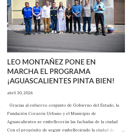
aprender y nuevas experiencias que conocer. Si eres una
chica y aún no has tenido relaciones sexuales, tal vez
pienses que el sexo será increíble y no puedas esperar para
experimentarlo, pero como cualquier persona con
experiencia te dirá, siempre es mejor cuando ambas partes
son suficientemen...
LEO MONTAÑEZ PONE EN
MARCHA EL PROGRAMA
¡AGUASCALIENTES PINTA BIEN!
abril 30, 2026
Gracias al esfuerzo conjunto de Gobierno del Estado, la
Fundación Corazón Urbano y el Municipio de
Aguascalientes se embellecerán las fachadas de la ciudad
Con el propósito de seguir embelleciendo la ciudad de