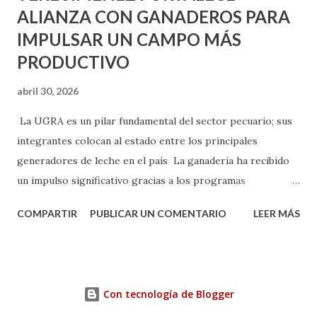
ALIANZA CON GANADEROS PARA
IMPULSAR UN CAMPO MÁS
PRODUCTIVO
abril 30, 2026
La UGRA es un pilar fundamental del sector pecuario; sus
integrantes colocan al estado entre los principales
generadores de leche en el país La ganadería ha recibido
un impulso significativo gracias a los programas
implementados por la gobernadora Como una clara
COMPARTIR
PUBLICAR UN COMENTARIO
LEER MÁS
muestra de su respaldo firme y decidido al campo, la
gobernadora Tere Jiménez clausuró la Asamblea General
Ordinaria de la Unión Ganadera Regional de Aguascalientes
(UGRA), realizada en la Isla San Marcos, donde reafirmó su
Con tecnología de Blogger
compromiso de trabajar de la mano con los productores