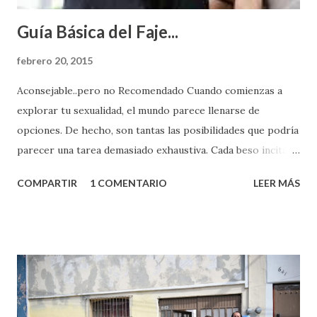
Guía Básica del Faje...
febrero 20, 2015
Aconsejable..pero no Recomendado Cuando comienzas a
explorar tu sexualidad, el mundo parece llenarse de
opciones. De hecho, son tantas las posibilidades que podría
parecer una tarea demasiado exhaustiva. Cada beso incita
algo nuevo y cada roce de tu piel contra la suya estimula
COMPARTIR
1 COMENTARIO
LEER MÁS
partes de ti que jamás hubieras imaginado. El problema es
que se supone que deberías saber todo sobre el sexo
incluso antes de haberlo experimentado. Es como si la vida
esperara que estés lista para lo que sea cuando aún no
conoces ni la mitad de lo que deberías saber. Pero incluso
quienes ya han tenido relaciones sexuales no son expertos
o expertas en el tema. Siempre hay algo nuevo que