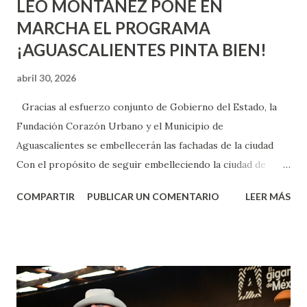
LEO MONTAÑEZ PONE EN
MARCHA EL PROGRAMA
¡AGUASCALIENTES PINTA BIEN!
abril 30, 2026
Gracias al esfuerzo conjunto de Gobierno del Estado, la
Fundación Corazón Urbano y el Municipio de
Aguascalientes se embellecerán las fachadas de la ciudad
Con el propósito de seguir embelleciendo la ciudad de
Aguascalientes, la mañana de este jueves, el presidente
COMPARTIR
PUBLICAR UN COMENTARIO
LEER MÁS
municipal, Leo Montañez dio inicio al programa
¡Aguascalientes Pinta Bien!, a través del cual se pintarán
fachadas en diversos puntos de la capital, gracias a la suma
de esfuerzos entre Gobierno del Estado, la Fundación
Corazón Urbano y el Municipio capital. Leo Montañez
informó que en este programa se usarán cerca de 90 mil