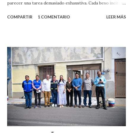
parecer una tarea demasiado exhaustiva. Cada beso incita
algo nuevo y cada roce de tu piel contra la suya estimula
COMPARTIR
1 COMENTARIO
LEER MÁS
partes de ti que jamás hubieras imaginado. El problema es
que se supone que deberías saber todo sobre el sexo
incluso antes de haberlo experimentado. Es como si la vida
esperara que estés lista para lo que sea cuando aún no
conoces ni la mitad de lo que deberías saber. Pero incluso
quienes ya han tenido relaciones sexuales no son expertos
o expertas en el tema. Siempre hay algo nuevo que
aprender y nuevas experiencias que conocer. Si eres una
chica y aún no has tenido relaciones sexuales, tal vez
pienses que el sexo será increíble y no puedas esperar para
experimentarlo, pero como cualquier persona con
experiencia te dirá, siempre es mejor cuando ambas partes
son suficientemen...