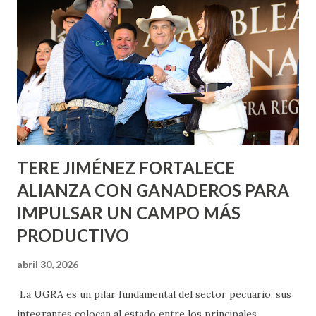
metros cuadrados de pintura, para dar inicio en la calle
Nieto, entre Jesús F. Elizondo y la calle 22 de Octubre, con
lo que se aplicará pintura en 66 casas. Posteriormente se
llevará este programa a Villas de Nuestra Señora de la
Asunción, Avenida Alameda y Decreto 27 de Septiembre, en
los edificios FOVISSSTE Ojo de Agua, en la comunidad
Norias de Paso Hondo y en los edificios de...
TERE JIMÉNEZ FORTALECE
ALIANZA CON GANADEROS PARA
IMPULSAR UN CAMPO MÁS
PRODUCTIVO
abril 30, 2026
La UGRA es un pilar fundamental del sector pecuario; sus
integrantes colocan al estado entre los principales