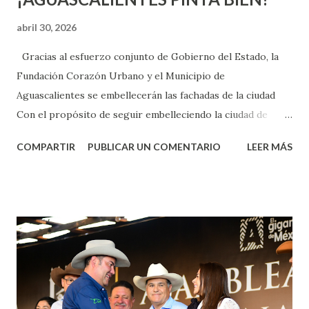
abril 30, 2026
Gracias al esfuerzo conjunto de Gobierno del Estado, la
Fundación Corazón Urbano y el Municipio de
Aguascalientes se embellecerán las fachadas de la ciudad
Con el propósito de seguir embelleciendo la ciudad de
Aguascalientes, la mañana de este jueves, el presidente
COMPARTIR
PUBLICAR UN COMENTARIO
LEER MÁS
municipal, Leo Montañez dio inicio al programa
¡Aguascalientes Pinta Bien!, a través del cual se pintarán
fachadas en diversos puntos de la capital, gracias a la suma
de esfuerzos entre Gobierno del Estado, la Fundación
Corazón Urbano y el Municipio capital. Leo Montañez
informó que en este programa se usarán cerca de 90 mil
metros cuadrados de pintura, para dar inicio en la calle
Nieto, entre Jesús F. Elizondo y la calle 22 de Octubre, con
lo que se aplicará pintura en 66 casas. Posteriormente se