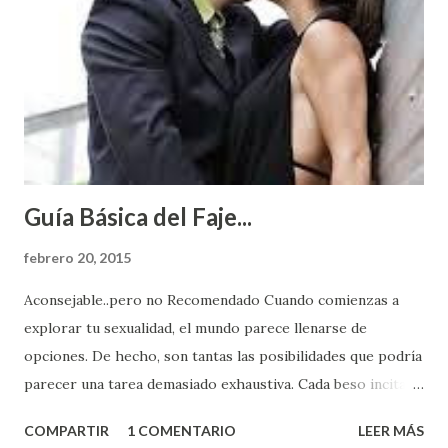
Guía Básica del Faje...
febrero 20, 2015
Aconsejable..pero no Recomendado Cuando comienzas a
explorar tu sexualidad, el mundo parece llenarse de
opciones. De hecho, son tantas las posibilidades que podría
parecer una tarea demasiado exhaustiva. Cada beso incita
algo nuevo y cada roce de tu piel contra la suya estimula
COMPARTIR
1 COMENTARIO
LEER MÁS
partes de ti que jamás hubieras imaginado. El problema es