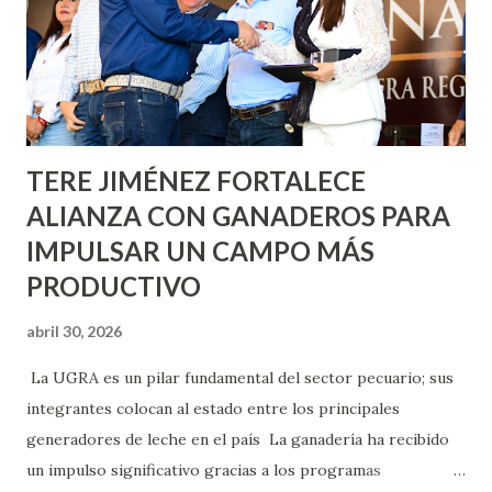
llevará este programa a Villas de Nuestra Señora de la
Asunción, Avenida Alameda y Decreto 27 de Septiembre, en
los edificios FOVISSSTE Ojo de Agua, en la comunidad
Norias de Paso Hondo y en los edificios de...
TERE JIMÉNEZ FORTALECE
ALIANZA CON GANADEROS PARA
IMPULSAR UN CAMPO MÁS
PRODUCTIVO
abril 30, 2026
La UGRA es un pilar fundamental del sector pecuario; sus
integrantes colocan al estado entre los principales
generadores de leche en el país La ganadería ha recibido
un impulso significativo gracias a los programas