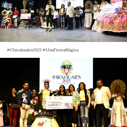
#Chicahuales2023 #UnaFiestaMágica