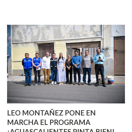
que se supone que deberías saber todo sobre el sexo
incluso antes de haberlo experimentado. Es como si la vida
esperara que estés lista para lo que sea cuando aún no
conoces ni la mitad de lo que deberías saber. Pero incluso
quienes ya han tenido relaciones sexuales no son expertos
o expertas en el tema. Siempre hay algo nuevo que
aprender y nuevas experiencias que conocer. Si eres una
chica y aún no has tenido relaciones sexuales, tal vez
pienses que el sexo será increíble y no puedas esperar para
experimentarlo, pero como cualquier persona con
experiencia te dirá, siempre es mejor cuando ambas partes
son suficientemen...
LEO MONTAÑEZ PONE EN
MARCHA EL PROGRAMA
¡AGUASCALIENTES PINTA BIEN!