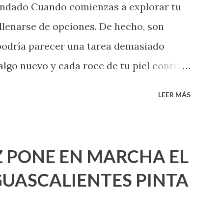
endado Cuando comienzas a explorar tu
llenarse de opciones. De hecho, son
 podría parecer una tarea demasiado
algo nuevo y cada roce de tu piel contra
i que jamás hubieras imaginado. El
LEER MÁS
e deberías saber todo sobre el sexo
erimentado. Es como si la vida esperara
ea cuando aún no conoces ni la mitad de
 PONE EN MARCHA EL
incluso quienes ya han tenido relaciones
UASCALIENTES PINTA
xpertas en el tema. Siempre hay algo
 experiencias que conocer. Si eres una