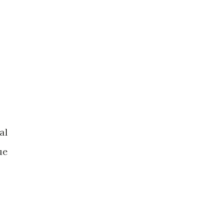
al
ue