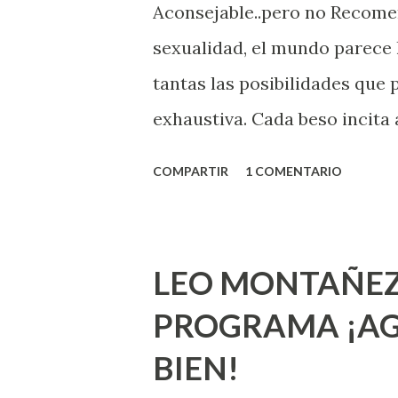
Aconsejable..pero no Recom
sexualidad, el mundo parece 
tantas las posibilidades que
exhaustiva. Cada beso incita 
la suya estimula partes de t
COMPARTIR
1 COMENTARIO
problema es que se supone qu
incluso antes de haberlo exp
que estés lista para lo que s
LEO MONTAÑEZ
lo que deberías saber. Pero 
PROGRAMA ¡AG
sexuales no son expertos o e
BIEN!
nuevo que aprender y nuevas