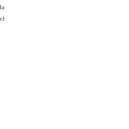
da
el