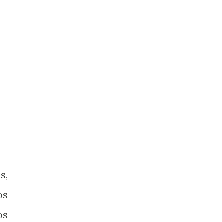
s,
os
os