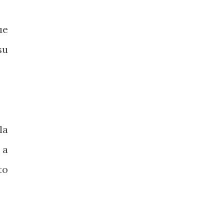
ue
su
la
 a
to