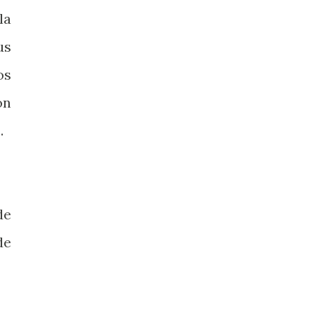
la
us
os
on
.
de
de