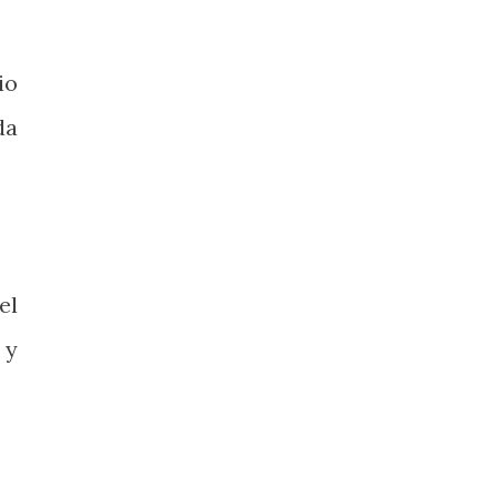
io
da
el
 y