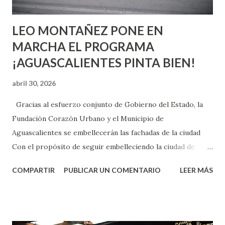
son suficientemen...
LEO MONTAÑEZ PONE EN
MARCHA EL PROGRAMA
¡AGUASCALIENTES PINTA BIEN!
abril 30, 2026
Gracias al esfuerzo conjunto de Gobierno del Estado, la
Fundación Corazón Urbano y el Municipio de
Aguascalientes se embellecerán las fachadas de la ciudad
Con el propósito de seguir embelleciendo la ciudad de
Aguascalientes, la mañana de este jueves, el presidente
COMPARTIR
PUBLICAR UN COMENTARIO
LEER MÁS
municipal, Leo Montañez dio inicio al programa
¡Aguascalientes Pinta Bien!, a través del cual se pintarán
fachadas en diversos puntos de la capital, gracias a la suma
de esfuerzos entre Gobierno del Estado, la Fundación