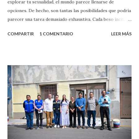
explorar tu sexualidad, el mundo parece llenarse de
opciones. De hecho, son tantas las posibilidades que podría
parecer una tarea demasiado exhaustiva. Cada beso incita
algo nuevo y cada roce de tu piel contra la suya estimula
COMPARTIR
1 COMENTARIO
LEER MÁS
partes de ti que jamás hubieras imaginado. El problema es
que se supone que deberías saber todo sobre el sexo
incluso antes de haberlo experimentado. Es como si la vida
esperara que estés lista para lo que sea cuando aún no
conoces ni la mitad de lo que deberías saber. Pero incluso
quienes ya han tenido relaciones sexuales no son expertos
o expertas en el tema. Siempre hay algo nuevo que
aprender y nuevas experiencias que conocer. Si eres una
chica y aún no has tenido relaciones sexuales, tal vez
pienses que el sexo será increíble y no puedas esperar para
experimentarlo, pero como cualquier persona con
experiencia te dirá, siempre es mejor cuando ambas partes