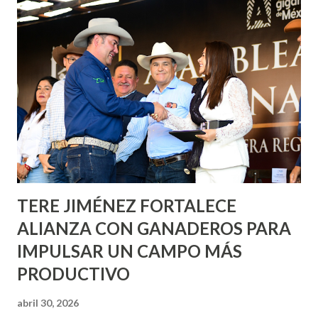
Corazón Urbano y el Municipio capital. Leo Montañez
informó que en este programa se usarán cerca de 90 mil
metros cuadrados de pintura, para dar inicio en la calle
Nieto, entre Jesús F. Elizondo y la calle 22 de Octubre, con
lo que se aplicará pintura en 66 casas. Posteriormente se
llevará este programa a Villas de Nuestra Señora de la
Asunción, Avenida Alameda y Decreto 27 de Septiembre, en
los edificios FOVISSSTE Ojo de Agua, en la comunidad
Norias de Paso Hondo y en los edificios de...
TERE JIMÉNEZ FORTALECE
ALIANZA CON GANADEROS PARA
IMPULSAR UN CAMPO MÁS
PRODUCTIVO
abril 30, 2026