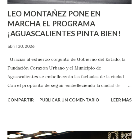
LEO MONTAÑEZ PONE EN
MARCHA EL PROGRAMA
¡AGUASCALIENTES PINTA BIEN!
abril 30, 2026
Gracias al esfuerzo conjunto de Gobierno del Estado, la
Fundación Corazón Urbano y el Municipio de
Aguascalientes se embellecerán las fachadas de la ciudad
Con el propósito de seguir embelleciendo la ciudad de
Aguascalientes, la mañana de este jueves, el presidente
COMPARTIR
PUBLICAR UN COMENTARIO
LEER MÁS
municipal, Leo Montañez dio inicio al programa
¡Aguascalientes Pinta Bien!, a través del cual se pintarán
fachadas en diversos puntos de la capital, gracias a la suma
de esfuerzos entre Gobierno del Estado, la Fundación
Corazón Urbano y el Municipio capital. Leo Montañez