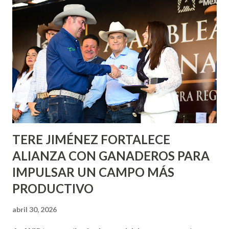
informó que en este programa se usarán cerca de 90 mil
metros cuadrados de pintura, para dar inicio en la calle
Nieto, entre Jesús F. Elizondo y la calle 22 de Octubre, con
lo que se aplicará pintura en 66 casas. Posteriormente se
llevará este programa a Villas de Nuestra Señora de la
Asunción, Avenida Alameda y Decreto 27 de Septiembre, en
los edificios FOVISSSTE Ojo de Agua, en la comunidad
Norias de Paso Hondo y en los edificios de...
TERE JIMÉNEZ FORTALECE
ALIANZA CON GANADEROS PARA
IMPULSAR UN CAMPO MÁS
PRODUCTIVO
abril 30, 2026