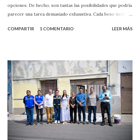
opciones. De hecho, son tantas las posibilidades que podría
parecer una tarea demasiado exhaustiva. Cada beso incita
algo nuevo y cada roce de tu piel contra la suya estimula
COMPARTIR
1 COMENTARIO
LEER MÁS
partes de ti que jamás hubieras imaginado. El problema es
que se supone que deberías saber todo sobre el sexo
incluso antes de haberlo experimentado. Es como si la vida
esperara que estés lista para lo que sea cuando aún no
conoces ni la mitad de lo que deberías saber. Pero incluso
quienes ya han tenido relaciones sexuales no son expertos
o expertas en el tema. Siempre hay algo nuevo que
aprender y nuevas experiencias que conocer. Si eres una
chica y aún no has tenido relaciones sexuales, tal vez
pienses que el sexo será increíble y no puedas esperar para
experimentarlo, pero como cualquier persona con
experiencia te dirá, siempre es mejor cuando ambas partes
son suficientemen...