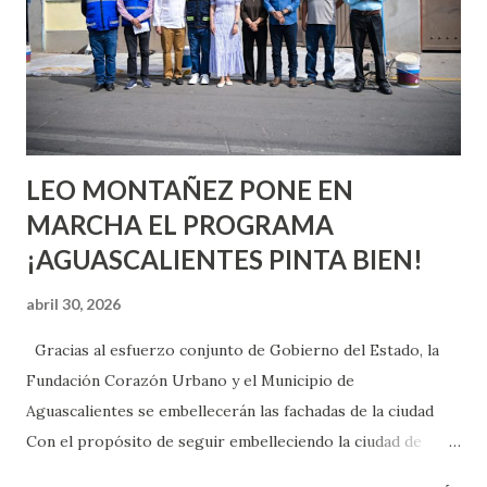
chica y aún no has tenido relaciones sexuales, tal vez
pienses que el sexo será increíble y no puedas esperar para
experimentarlo, pero como cualquier persona con
experiencia te dirá, siempre es mejor cuando ambas partes
son suficientemen...
LEO MONTAÑEZ PONE EN
MARCHA EL PROGRAMA
¡AGUASCALIENTES PINTA BIEN!
abril 30, 2026
Gracias al esfuerzo conjunto de Gobierno del Estado, la
Fundación Corazón Urbano y el Municipio de
Aguascalientes se embellecerán las fachadas de la ciudad
Con el propósito de seguir embelleciendo la ciudad de
Aguascalientes, la mañana de este jueves, el presidente