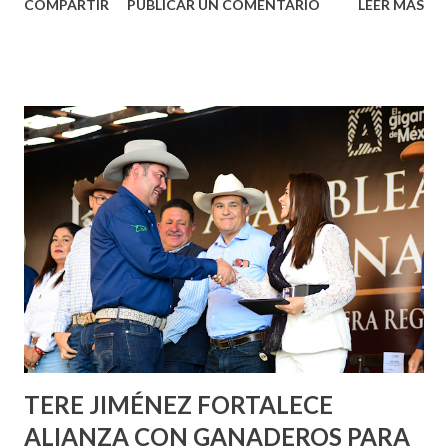
COMPARTIR
PUBLICAR UN COMENTARIO
LEER MÁS
municipal, Leo Montañez dio inicio al programa
¡Aguascalientes Pinta Bien!, a través del cual se pintarán
fachadas en diversos puntos de la capital, gracias a la suma
de esfuerzos entre Gobierno del Estado, la Fundación
Corazón Urbano y el Municipio capital. Leo Montañez
informó que en este programa se usarán cerca de 90 mil
metros cuadrados de pintura, para dar inicio en la calle
Nieto, entre Jesús F. Elizondo y la calle 22 de Octubre, con
lo que se aplicará pintura en 66 casas. Posteriormente se
llevará este programa a Villas de Nuestra Señora de la
Asunción, Avenida Alameda y Decreto 27 de Septiembre, en
los edificios FOVISSSTE Ojo de Agua, en la comunidad
Norias de Paso Hondo y en los edificios de...
TERE JIMÉNEZ FORTALECE
ALIANZA CON GANADEROS PARA