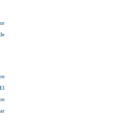
or
de
en
El
con
ar