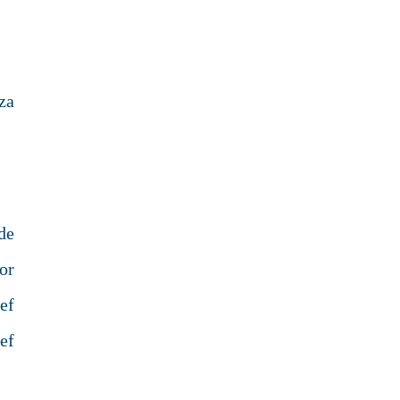
za
de
or
ef
ef