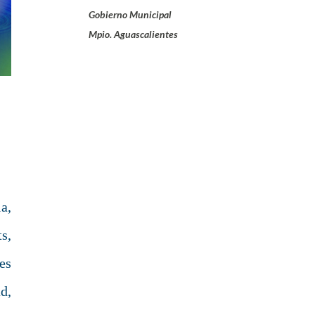
Gobierno Municipal
Mpio. Aguascalientes
a,
s,
es
d,