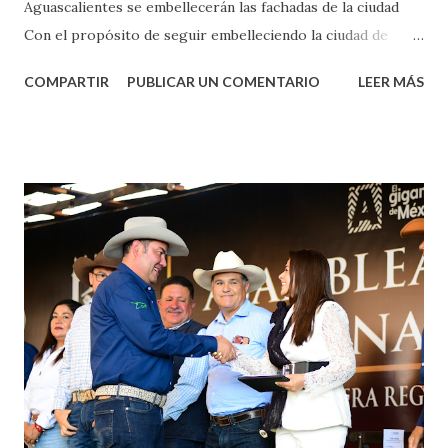
Aguascalientes se embellecerán las fachadas de la ciudad
Con el propósito de seguir embelleciendo la ciudad de
Aguascalientes, la mañana de este jueves, el presidente
COMPARTIR
PUBLICAR UN COMENTARIO
LEER MÁS
municipal, Leo Montañez dio inicio al programa
¡Aguascalientes Pinta Bien!, a través del cual se pintarán
fachadas en diversos puntos de la capital, gracias a la suma
de esfuerzos entre Gobierno del Estado, la Fundación
Corazón Urbano y el Municipio capital. Leo Montañez
informó que en este programa se usarán cerca de 90 mil
metros cuadrados de pintura, para dar inicio en la calle
Nieto, entre Jesús F. Elizondo y la calle 22 de Octubre, con
lo que se aplicará pintura en 66 casas. Posteriormente se
llevará este programa a Villas de Nuestra Señora de la
Asunción, Avenida Alameda y Decreto 27 de Septiembre, en
los edificios FOVISSSTE Ojo de Agua, en la comunidad
Norias de Paso Hondo y en los edificios de...