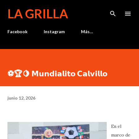
Ir al contenido principal
LA GRILLA
Facebook
Instagram
Más…
⚽🏆🍋 𝗠𝘂𝗻𝗱𝗶𝗮𝗹𝗶𝘁𝗼 𝗖𝗮𝗹𝘃𝗶𝗹𝗹𝗼
junio 12, 2026
En el
marco de