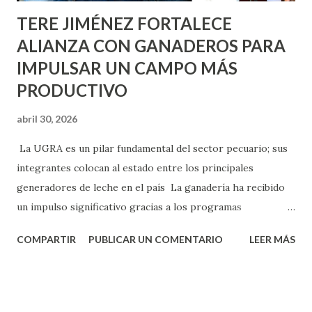
TERE JIMÉNEZ FORTALECE
ALIANZA CON GANADEROS PARA
IMPULSAR UN CAMPO MÁS
PRODUCTIVO
abril 30, 2026
La UGRA es un pilar fundamental del sector pecuario; sus
integrantes colocan al estado entre los principales
generadores de leche en el país La ganadería ha recibido
un impulso significativo gracias a los programas
implementados por la gobernadora Como una clara
COMPARTIR
PUBLICAR UN COMENTARIO
LEER MÁS
muestra de su respaldo firme y decidido al campo, la
gobernadora Tere Jiménez clausuró la Asamblea General
Ordinaria de la Unión Ganadera Regional de Aguascalientes
(UGRA), realizada en la Isla San Marcos, donde reafirmó su