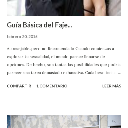
Guía Básica del Faje...
febrero 20, 2015
Aconsejable..pero no Recomendado Cuando comienzas a
explorar tu sexualidad, el mundo parece llenarse de
opciones. De hecho, son tantas las posibilidades que podría
parecer una tarea demasiado exhaustiva. Cada beso incita
algo nuevo y cada roce de tu piel contra la suya estimula
COMPARTIR
1 COMENTARIO
LEER MÁS
partes de ti que jamás hubieras imaginado. El problema es
que se supone que deberías saber todo sobre el sexo
incluso antes de haberlo experimentado. Es como si la vida
esperara que estés lista para lo que sea cuando aún no
conoces ni la mitad de lo que deberías saber. Pero incluso