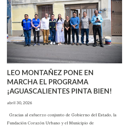
quienes ya han tenido relaciones sexuales no son expertos
o expertas en el tema. Siempre hay algo nuevo que
aprender y nuevas experiencias que conocer. Si eres una
chica y aún no has tenido relaciones sexuales, tal vez
pienses que el sexo será increíble y no puedas esperar para
experimentarlo, pero como cualquier persona con
experiencia te dirá, siempre es mejor cuando ambas partes
son suficientemen...
LEO MONTAÑEZ PONE EN
MARCHA EL PROGRAMA
¡AGUASCALIENTES PINTA BIEN!
abril 30, 2026
Gracias al esfuerzo conjunto de Gobierno del Estado, la
Fundación Corazón Urbano y el Municipio de