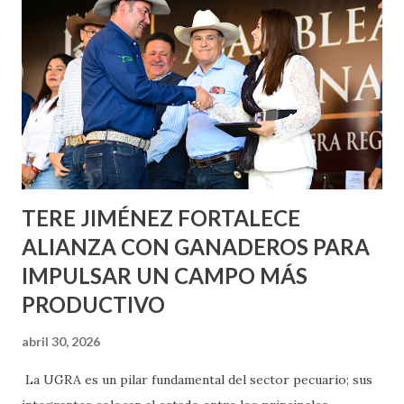
metros cuadrados de pintura, para dar inicio en la calle
Nieto, entre Jesús F. Elizondo y la calle 22 de Octubre, con
lo que se aplicará pintura en 66 casas. Posteriormente se
llevará este programa a Villas de Nuestra Señora de la
Asunción, Avenida Alameda y Decreto 27 de Septiembre, en
los edificios FOVISSSTE Ojo de Agua, en la comunidad
Norias de Paso Hondo y en los edificios de...
TERE JIMÉNEZ FORTALECE
ALIANZA CON GANADEROS PARA
IMPULSAR UN CAMPO MÁS
PRODUCTIVO
abril 30, 2026
La UGRA es un pilar fundamental del sector pecuario; sus