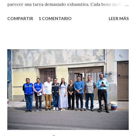
parecer una tarea demasiado exhaustiva. Cada beso incita
algo nuevo y cada roce de tu piel contra la suya estimula
COMPARTIR
1 COMENTARIO
LEER MÁS
partes de ti que jamás hubieras imaginado. El problema es
que se supone que deberías saber todo sobre el sexo
incluso antes de haberlo experimentado. Es como si la vida
esperara que estés lista para lo que sea cuando aún no
conoces ni la mitad de lo que deberías saber. Pero incluso
quienes ya han tenido relaciones sexuales no son expertos
o expertas en el tema. Siempre hay algo nuevo que
aprender y nuevas experiencias que conocer. Si eres una
chica y aún no has tenido relaciones sexuales, tal vez
pienses que el sexo será increíble y no puedas esperar para
experimentarlo, pero como cualquier persona con
experiencia te dirá, siempre es mejor cuando ambas partes
son suficientemen...