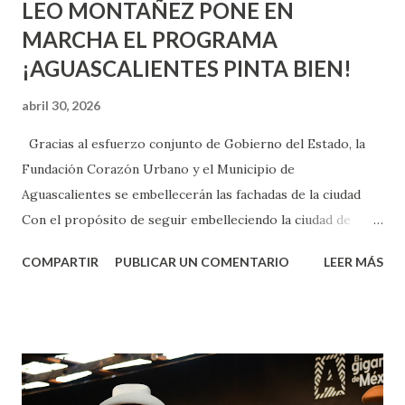
LEO MONTAÑEZ PONE EN
MARCHA EL PROGRAMA
¡AGUASCALIENTES PINTA BIEN!
abril 30, 2026
Gracias al esfuerzo conjunto de Gobierno del Estado, la
Fundación Corazón Urbano y el Municipio de
Aguascalientes se embellecerán las fachadas de la ciudad
Con el propósito de seguir embelleciendo la ciudad de
Aguascalientes, la mañana de este jueves, el presidente
COMPARTIR
PUBLICAR UN COMENTARIO
LEER MÁS
municipal, Leo Montañez dio inicio al programa
¡Aguascalientes Pinta Bien!, a través del cual se pintarán
fachadas en diversos puntos de la capital, gracias a la suma
de esfuerzos entre Gobierno del Estado, la Fundación
Corazón Urbano y el Municipio capital. Leo Montañez
informó que en este programa se usarán cerca de 90 mil