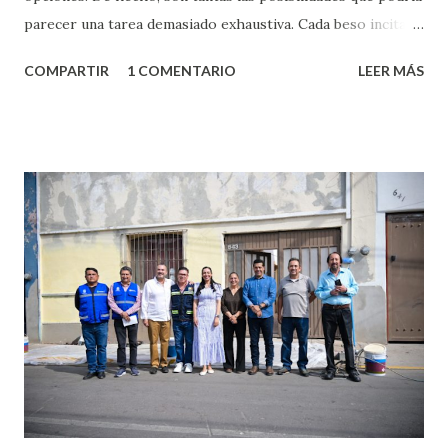
parecer una tarea demasiado exhaustiva. Cada beso incita
algo nuevo y cada roce de tu piel contra la suya estimula
COMPARTIR
1 COMENTARIO
LEER MÁS
partes de ti que jamás hubieras imaginado. El problema es
que se supone que deberías saber todo sobre el sexo
incluso antes de haberlo experimentado. Es como si la vida
esperara que estés lista para lo que sea cuando aún no
conoces ni la mitad de lo que deberías saber. Pero incluso
quienes ya han tenido relaciones sexuales no son expertos
o expertas en el tema. Siempre hay algo nuevo que
aprender y nuevas experiencias que conocer. Si eres una
chica y aún no has tenido relaciones sexuales, tal vez
pienses que el sexo será increíble y no puedas esperar para
experimentarlo, pero como cualquier persona con
experiencia te dirá, siempre es mejor cuando ambas partes
son suficientemen...