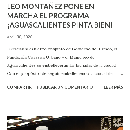
LEO MONTAÑEZ PONE EN
MARCHA EL PROGRAMA
¡AGUASCALIENTES PINTA BIEN!
abril 30, 2026
Gracias al esfuerzo conjunto de Gobierno del Estado, la
Fundación Corazón Urbano y el Municipio de
Aguascalientes se embellecerán las fachadas de la ciudad
Con el propósito de seguir embelleciendo la ciudad de
Aguascalientes, la mañana de este jueves, el presidente
COMPARTIR
PUBLICAR UN COMENTARIO
LEER MÁS
municipal, Leo Montañez dio inicio al programa
¡Aguascalientes Pinta Bien!, a través del cual se pintarán
fachadas en diversos puntos de la capital, gracias a la suma
de esfuerzos entre Gobierno del Estado, la Fundación
Corazón Urbano y el Municipio capital. Leo Montañez