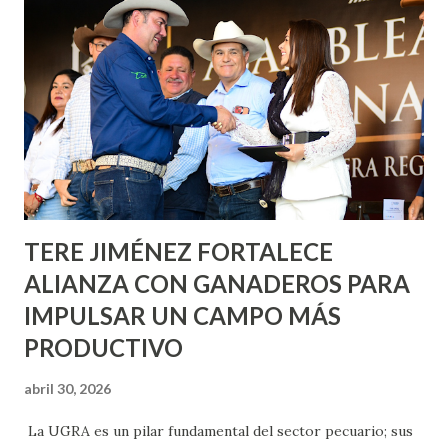
informó que en este programa se usarán cerca de 90 mil
metros cuadrados de pintura, para dar inicio en la calle
Nieto, entre Jesús F. Elizondo y la calle 22 de Octubre, con
lo que se aplicará pintura en 66 casas. Posteriormente se
llevará este programa a Villas de Nuestra Señora de la
Asunción, Avenida Alameda y Decreto 27 de Septiembre, en
los edificios FOVISSSTE Ojo de Agua, en la comunidad
Norias de Paso Hondo y en los edificios de...
TERE JIMÉNEZ FORTALECE
ALIANZA CON GANADEROS PARA
IMPULSAR UN CAMPO MÁS
PRODUCTIVO
abril 30, 2026
La UGRA es un pilar fundamental del sector pecuario; sus