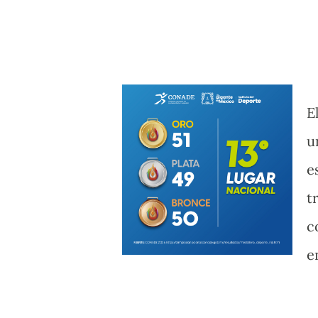
E
u
e
t
c
e