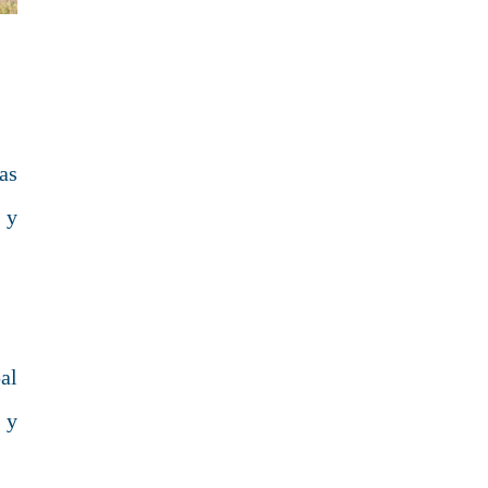
as
 y
al
 y