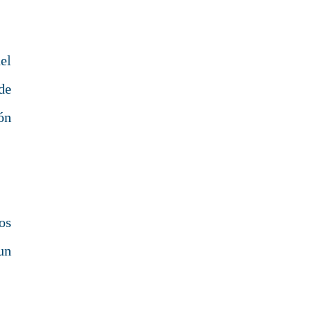
el
de
ón
os
un