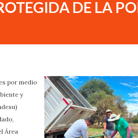
ROTEGIDA DE LA P
tes por medio
biente y
adesu)
dado,
l Área