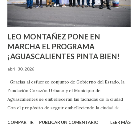
experimentarlo, pero como cualquier persona con
experiencia te dirá, siempre es mejor cuando ambas partes
son suficientemen...
LEO MONTAÑEZ PONE EN
MARCHA EL PROGRAMA
¡AGUASCALIENTES PINTA BIEN!
abril 30, 2026
Gracias al esfuerzo conjunto de Gobierno del Estado, la
Fundación Corazón Urbano y el Municipio de
Aguascalientes se embellecerán las fachadas de la ciudad
Con el propósito de seguir embelleciendo la ciudad de
Aguascalientes, la mañana de este jueves, el presidente
COMPARTIR
PUBLICAR UN COMENTARIO
LEER MÁS
municipal, Leo Montañez dio inicio al programa
¡Aguascalientes Pinta Bien!, a través del cual se pintarán