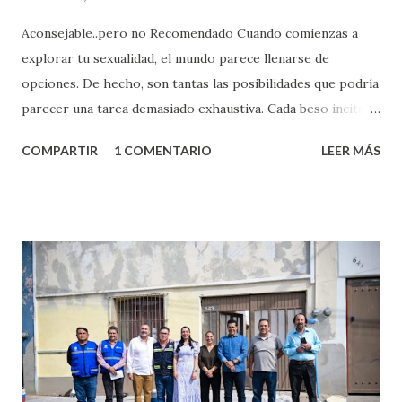
Aconsejable..pero no Recomendado Cuando comienzas a
explorar tu sexualidad, el mundo parece llenarse de
opciones. De hecho, son tantas las posibilidades que podría
parecer una tarea demasiado exhaustiva. Cada beso incita
algo nuevo y cada roce de tu piel contra la suya estimula
COMPARTIR
1 COMENTARIO
LEER MÁS
partes de ti que jamás hubieras imaginado. El problema es
que se supone que deberías saber todo sobre el sexo
incluso antes de haberlo experimentado. Es como si la vida
esperara que estés lista para lo que sea cuando aún no
conoces ni la mitad de lo que deberías saber. Pero incluso
quienes ya han tenido relaciones sexuales no son expertos
o expertas en el tema. Siempre hay algo nuevo que
aprender y nuevas experiencias que conocer. Si eres una
chica y aún no has tenido relaciones sexuales, tal vez
pienses que el sexo será increíble y no puedas esperar para