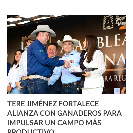
fachadas en diversos puntos de la capital, gracias a la suma
de esfuerzos entre Gobierno del Estado, la Fundación
Corazón Urbano y el Municipio capital. Leo Montañez
informó que en este programa se usarán cerca de 90 mil
metros cuadrados de pintura, para dar inicio en la calle
Nieto, entre Jesús F. Elizondo y la calle 22 de Octubre, con
lo que se aplicará pintura en 66 casas. Posteriormente se
llevará este programa a Villas de Nuestra Señora de la
Asunción, Avenida Alameda y Decreto 27 de Septiembre, en
los edificios FOVISSSTE Ojo de Agua, en la comunidad
Norias de Paso Hondo y en los edificios de...
TERE JIMÉNEZ FORTALECE
ALIANZA CON GANADEROS PARA
IMPULSAR UN CAMPO MÁS
PRODUCTIVO