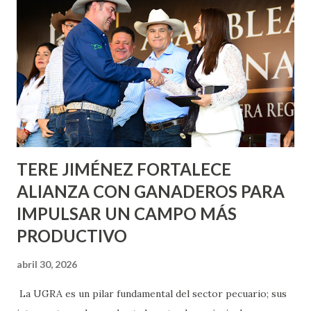
metros cuadrados de pintura, para dar inicio en la calle
Nieto, entre Jesús F. Elizondo y la calle 22 de Octubre, con
lo que se aplicará pintura en 66 casas. Posteriormente se
llevará este programa a Villas de Nuestra Señora de la
Asunción, Avenida Alameda y Decreto 27 de Septiembre, en
los edificios FOVISSSTE Ojo de Agua, en la comunidad
Norias de Paso Hondo y en los edificios de...
TERE JIMÉNEZ FORTALECE
ALIANZA CON GANADEROS PARA
IMPULSAR UN CAMPO MÁS
PRODUCTIVO
abril 30, 2026
La UGRA es un pilar fundamental del sector pecuario; sus