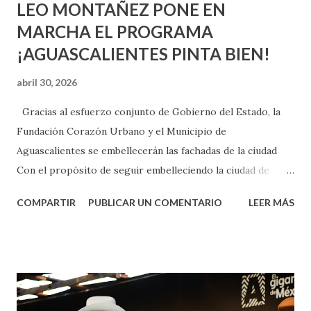
LEO MONTAÑEZ PONE EN
MARCHA EL PROGRAMA
¡AGUASCALIENTES PINTA BIEN!
abril 30, 2026
Gracias al esfuerzo conjunto de Gobierno del Estado, la
Fundación Corazón Urbano y el Municipio de
Aguascalientes se embellecerán las fachadas de la ciudad
Con el propósito de seguir embelleciendo la ciudad de
Aguascalientes, la mañana de este jueves, el presidente
COMPARTIR
PUBLICAR UN COMENTARIO
LEER MÁS
municipal, Leo Montañez dio inicio al programa
¡Aguascalientes Pinta Bien!, a través del cual se pintarán
fachadas en diversos puntos de la capital, gracias a la suma
de esfuerzos entre Gobierno del Estado, la Fundación
Corazón Urbano y el Municipio capital. Leo Montañez
informó que en este programa se usarán cerca de 90 mil