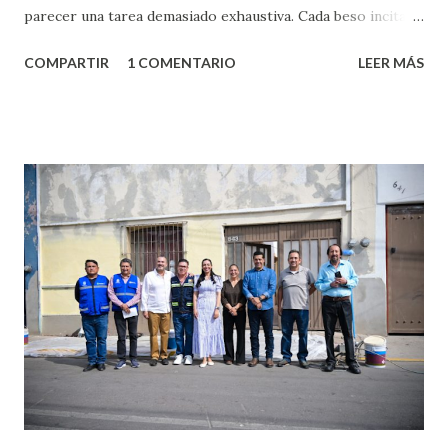
parecer una tarea demasiado exhaustiva. Cada beso incita
algo nuevo y cada roce de tu piel contra la suya estimula
COMPARTIR
1 COMENTARIO
LEER MÁS
partes de ti que jamás hubieras imaginado. El problema es
que se supone que deberías saber todo sobre el sexo
incluso antes de haberlo experimentado. Es como si la vida
esperara que estés lista para lo que sea cuando aún no
conoces ni la mitad de lo que deberías saber. Pero incluso
quienes ya han tenido relaciones sexuales no son expertos
o expertas en el tema. Siempre hay algo nuevo que
aprender y nuevas experiencias que conocer. Si eres una
chica y aún no has tenido relaciones sexuales, tal vez
pienses que el sexo será increíble y no puedas esperar para
experimentarlo, pero como cualquier persona con
experiencia te dirá, siempre es mejor cuando ambas partes
son suficientemen...